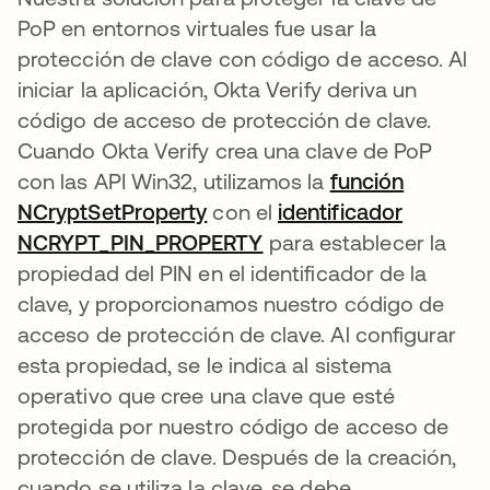
PoP en entornos virtuales fue usar la
protección de clave con código de acceso. Al
iniciar la aplicación, Okta Verify deriva un
código de acceso de protección de clave.
Cuando Okta Verify crea una clave de PoP
con las API Win32, utilizamos la
función
NCryptSetProperty
se abre en una pestaña nue
con el
identificador
NCRYPT_PIN_PROPERTY
se abre en una pestañ
para establecer la
propiedad del PIN en el identificador de la
clave, y proporcionamos nuestro código de
acceso de protección de clave. Al configurar
esta propiedad, se le indica al sistema
operativo que cree una clave que esté
protegida por nuestro código de acceso de
protección de clave. Después de la creación,
cuando se utiliza la clave, se debe