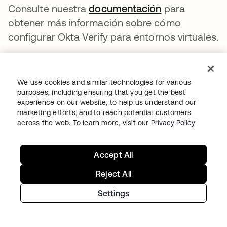
Consulte nuestra
documentación
para
obtener más información sobre cómo
configurar Okta Verify para entornos virtuales.
A fin de permitir que los administradores
configuren Okta Verify para usar el código de
We use cookies and similar technologies for various
acceso de Okta Verify en la verificación de
purposes, including ensuring that you get the best
usuario, agregamos un nuevo indicador de
experience on our website, to help us understand our
marketing efforts, and to reach potential customers
instalación llamado UserVerificationType.
across the web. To learn more, visit our
Privacy Policy
Tiene dos valores:
Windows Hello
Accept All
OktaVerifyPasscode
Reject All
Para facilitar la vida de los administradores,
Settings
ajustamos el valor predeterminado del
indicador UserVerificationType según el valor