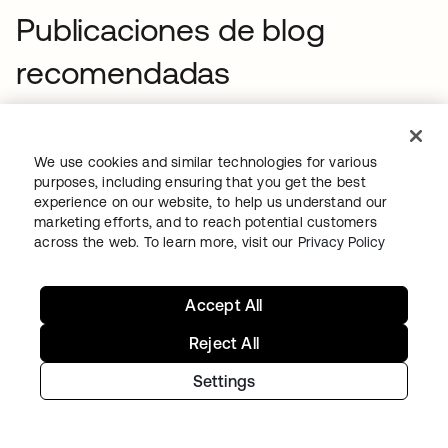
Publicaciones de blog
recomendadas
We use cookies and similar technologies for various
purposes, including ensuring that you get the best
experience on our website, to help us understand our
marketing efforts, and to reach potential customers
across the web. To learn more, visit our
Privacy Policy
PRODUCT INNOVATION
•
06 AGO 2026
Accept All
Quantum computing and identity security:
Two problems, one imperative
Reject All
Settings