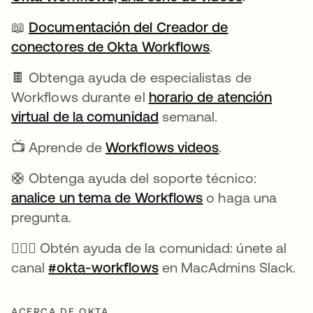
📖
Documentación del Creador de
conectores de Okta Workflows
se abre en una 
.
🍫 Obtenga ayuda de especialistas de
Workflows durante el
horario de atención
virtual de la comunidad
se abre en una pestaña
semanal.
📺 Aprende de
Workflows videos
se abre en un
.
🛟 Obtenga ayuda del soporte técnico:
analice un tema de Workflows
se abre en una p
o haga una
pregunta.
🙋🏻‍♀️ Obtén ayuda de la comunidad: únete al
canal
#okta-workflows
se abre en una pestaña
en MacAdmins Slack.
ACERCA DE OKTA