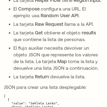
La tarjeta
Helper Flow
tiene
Region input
.
El
Compose
configura una URL. El
ejemplo usa
Random User API
.
La tarjeta
Raw Request
llama a la API.
La tarjeta
Get
obtiene el objeto
results
que contiene la lista de personas.
El flujo auxiliar necesita devolver un
objeto JSON que represente los valores
de la lista. La tarjeta
Map
toma la lista y
devuelve una lista JSON a continuación.
La tarjeta
Return
devuelve la lista.
JSON para crear una lista desplegable:
[

  {

    "value": "Sekleta Lesko",

    "key": "Sekleta Lesko"
