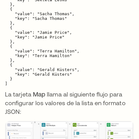
  },

  {

    "value": "Sacha Thomas",

    "key": "Sacha Thomas"

  },

  {

    "value": "Jamie Price",

    "key": "Jamie Price"

  },

  {

    "value": "Terra Hamilton",

    "key": "Terra Hamilton"

  },

  {

    "value": "Gerald Küsters",

    "key": "Gerald Küsters"

  }

]
La tarjeta
Map
llama al siguiente flujo para
configurar los valores de la lista en formato
JSON: