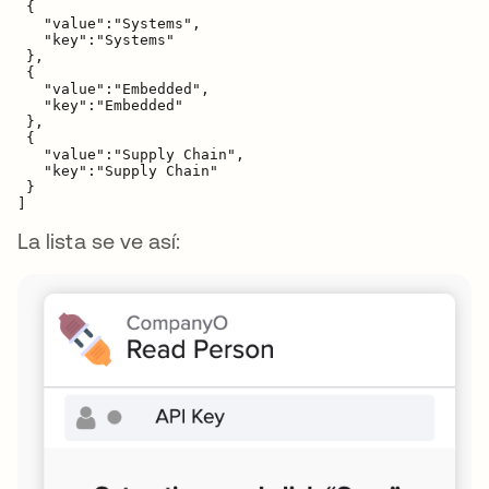
 {

   "value":"Systems",

   "key":"Systems"

 },

 {

   "value":"Embedded",

   "key":"Embedded"

 },

 {

   "value":"Supply Chain",

   "key":"Supply Chain"

 }

]
La lista se ve así: