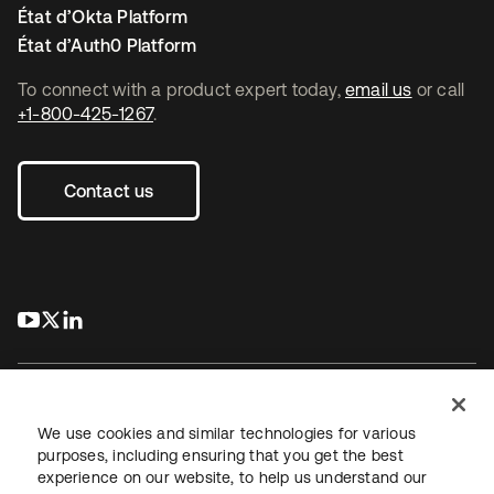
État d’Okta Platform
État d’Auth0 Platform
To connect with a product expert today,
email us
or call
+1-800-425-1267
.
Contact us
s’ouvre dans un nouvel onglet
s’ouvre dans un nouvel onglet
s’ouvre dans un nouvel onglet
We use cookies and similar technologies for various
purposes, including ensuring that you get the best
experience on our website, to help us understand our
Juridique
Politique de confidentialité