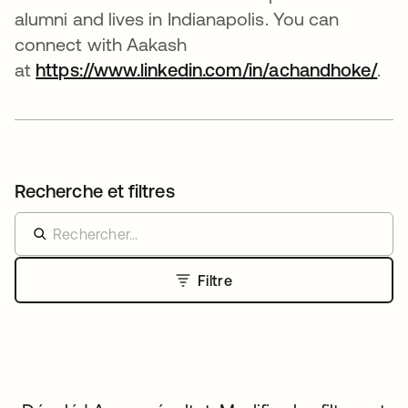
alumni and lives in Indianapolis. You can
connect with Aakash
at
https://www.linkedin.com/in/achandhoke/
s’o
.
Recherche et filtres
Filtre