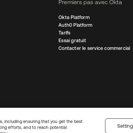
Premiers pas avec Okta
Okta Platform
Auth0 Platform
Tarifs
Essai gratuit
Contacter le service commercial
, including ensuring that you get the best
 confidentialité
Conditions d’utilisation du site
Sécurité
Plan du site
Par
Settin
ng efforts, and to reach potential
 de confidentialité