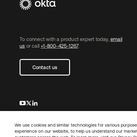
To connect with a product expert today,
email
us
or call
+1-800-425-1267
.
Contact us
s’ouvre dans un nouvel onglet
s’ouvre dans un nouvel onglet
s’ouvre dans un nouvel onglet
We use cookies and similar technologies for various purposes
Copyright © 2026 Okta. Tous droits
Juridique
Politique de
réservés.
experience on our website, to help us understand our marketi
Vos choix en matière