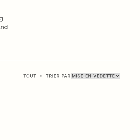
ng
and
TOUT
•
TRIER PAR