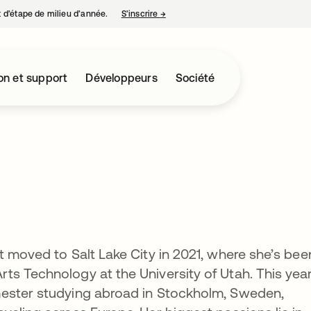
nt d’étape de milieu d’année.
S’inscrire
→
s’ouvre dans un nouvel onglet
on et support
Développeurs
Société
t moved to Salt Lake City in 2021, where she’s bee
s Technology at the University of Utah. This year
mester studying abroad in Stockholm, Sweden,