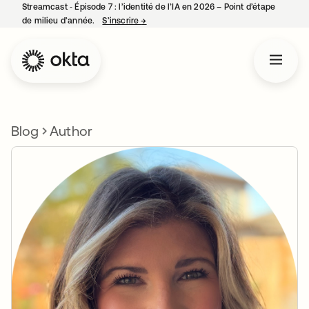
Streamcast ‑ Épisode 7 : l’identité de l’IA en 2026 – Point d’étape
de milieu d’année.
S’inscrire
→
s’ouvre dans un nouvel onglet
Blog
Author