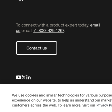
To connect with a product expert today,
email
us
or call
+1-800-425-1267
.
Contact us
s’ouvre dans un nouvel onglet
s’ouvre dans un nouvel onglet
s’ouvre dans un nouvel onglet
We use cookies and similar technologies for various purposes
Copyright © 2026 Okta. Tous droits
Juridique
Politique de
réservés.
experience on our website, to help us understand our marketi
Vos choix en matière
customers across the web. To learn more, visit our
Privacy Po