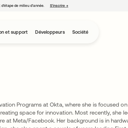
nt d’étape de milieu d’année.
S’inscrire
→
s’ouvre dans un nouvel onglet
on et support
Développeurs
Société
ovation Programs at Okta, where she is focused on
reating space for innovation. Most recently, she l
re at Meta/Facebook. Her background is in hardw