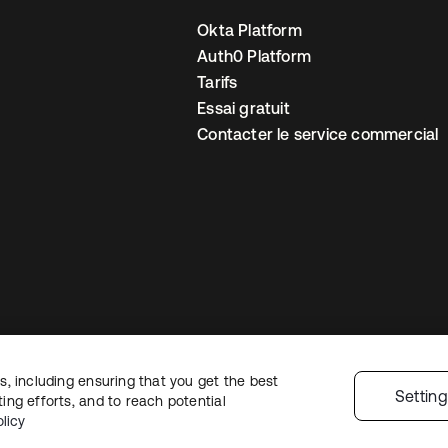
Okta Platform
Auth0 Platform
Tarifs
Essai gratuit
Contacter le service commercial
, including ensuring that you get the best
 confidentialité
Conditions d’utilisation du site
Sécurité
Plan du site
Par
Settin
ng efforts, and to reach potential
 de confidentialité
licy