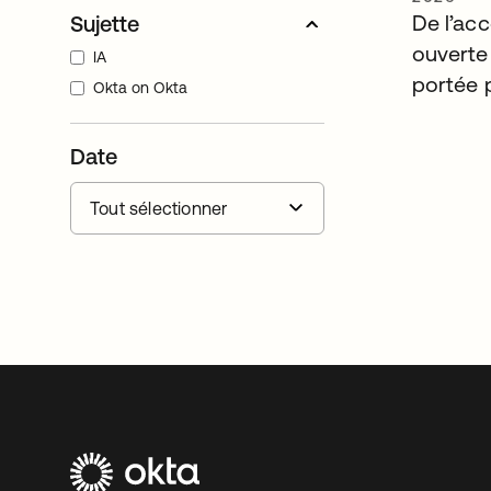
De l’acc
Sujette
ouverte 
IA
portée p
Okta on Okta
Date