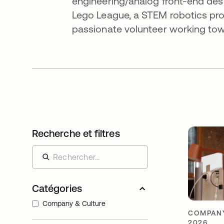
engineering/analog front-end desi
Lego League, a STEM robotics prog
passionate volunteer working towa
Recherche et filtres
Catégories
Company & Culture
COMPANY
2026