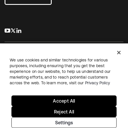
s’ouvre dans un nouvel onglet
s’ouvre dans un nouvel onglet
s’ouvre dans un nouvel onglet
We use cookies and similar technologies for various
purposes, including ensuring that you get the best
experience on our website, to help us understand our
Juridique
Politique de confidentialité
marketing efforts, and to reach potential customers
Conditions d’utilisation du site
Sécurité
Plan du site
across the web. To learn more, visit our
Privacy Policy
Paramètres des cookies
Vos choix en matière de confidentialité
Accept All
Reject All
Settings
Copyright © 2026 Okta. Tous droits réservés.