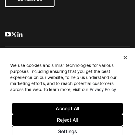
s’ouvre dans un nouvel onglet
s’ouvre dans un nouvel onglet
s’ouvre dans un nouvel onglet
We use cookies and similar technologies for various
purposes, including ensuring that you get the best
experience on our website, to help us understand our
Juridique
Politique de confidentialité
marketing efforts, and to reach potential customers
Conditions d’utilisation du site
Sécurité
Plan du site
across the web. To learn more, visit our
Privacy Policy
Paramètres des cookies
Vos choix en matière de confidentialité
Accept All
Reject All
Settings
Copyright © 2026 Okta. Tous droits réservés.