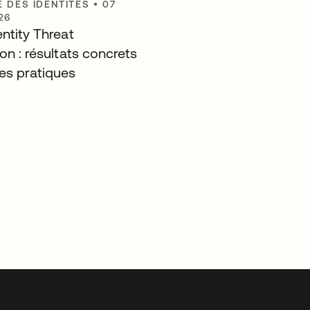
É DES IDENTITÉS
•
07
26
ntity Threat
on : résultats concrets
es pratiques