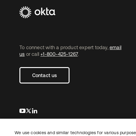
To connect with a product expert today,
email
us
or call
+1-800-425-1267
.
Contact us
s’ouvre dans un nouvel onglet
s’ouvre dans un nouvel onglet
s’ouvre dans un nouvel onglet
We use cookies and similar technologies for various purposes
Copyright © 2026 Okta. Tous droits
Juridique
Politique de