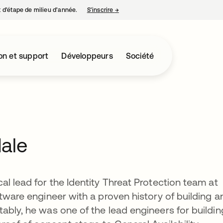
nt d’étape de milieu d’année.
S’inscrire
→
s’ouvre dans un nouvel onglet
on et support
Développeurs
Société
ale
l lead for the Identity Threat Protection team at
tware engineer with a proven history of building a
ably, he was one of the lead engineers for buildin