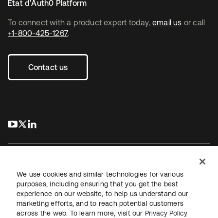
État d’Auth0 Platform
To connect with a product expert today,
email us
or call
+1-800-425-1267
.
Contact us
s’ouvre dans un nouvel onglet
s’ouvre dans un nouvel onglet
s’ouvre dans un nouvel onglet
We use cookies and similar technologies for various
purposes, including ensuring that you get the best
experience on our website, to help us understand our
Juridique
Politique de confidentialité
marketing efforts, and to reach potential customers
Conditions d’utilisation du site
Sécurité
Plan du site
across the web. To learn more, visit our
Privacy Policy
Paramètres des cookies