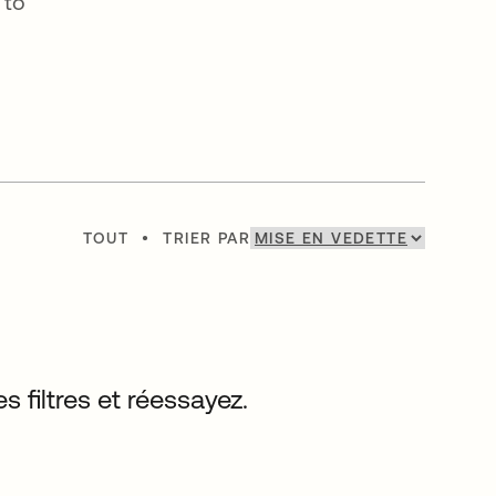
 to
TOUT
•
TRIER PAR
s filtres et réessayez.