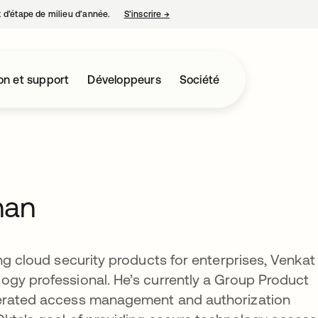
nt d’étape de milieu d’année.
S’inscrire
→
s’ouvre dans un nouvel onglet
on et support
Développeurs
Société
han
ng cloud security products for enterprises, Venkat
ogy professional. He’s currently a Group Product
derated access management and authorization