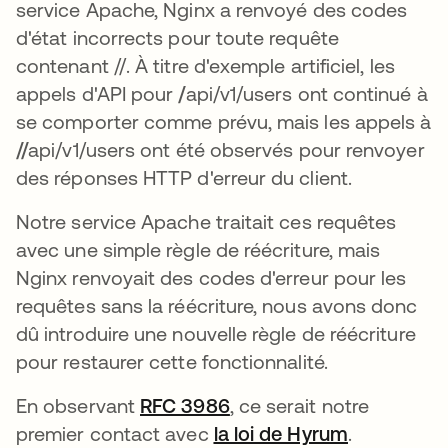
service Apache, Nginx a renvoyé des codes
d'état incorrects pour toute requête
contenant //. À titre d'exemple artificiel, les
appels d'API pour
/
api/v1/users ont continué à
se comporter comme prévu, mais les appels à
//
api/v1/users ont été observés pour renvoyer
des réponses HTTP d'erreur du client.
Notre service Apache traitait ces requêtes
avec une simple règle de réécriture, mais
Nginx renvoyait des codes d'erreur pour les
requêtes sans la réécriture, nous avons donc
dû introduire une nouvelle règle de réécriture
pour restaurer cette fonctionnalité.
En observant
RFC 3986
s’ouvre dans un nouvel 
, ce serait notre
premier contact avec
la loi de Hyrum
s’ouvre da
.