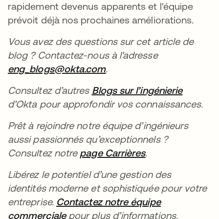
rapidement devenus apparents et l'équipe
prévoit déjà nos prochaines améliorations.
Vous avez des questions sur cet article de
blog ? Contactez-nous à l'adresse
eng_blogs@okta.com
s’ouvre dans un nouvel on
.
Consultez d’autres
Blogs sur l’ingénierie
s’ouvre 
d’Okta pour approfondir vos connaissances.
Prêt à rejoindre notre équipe d’ingénieurs
aussi passionnés qu’exceptionnels ?
Consultez notre
page Carrières
s’ouvre dans un 
.
Libérez le potentiel d’une gestion des
identités moderne et sophistiquée pour votre
entreprise.
Contactez notre équipe
commerciale
s’ouvre dans un nouvel onglet
pour plus d’informations.