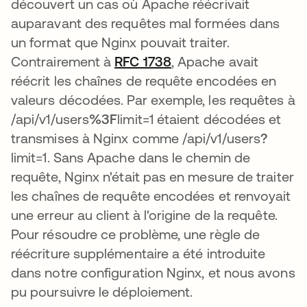
découvert un cas où Apache réécrivait
auparavant des requêtes mal formées dans
un format que Nginx pouvait traiter.
Contrairement à
RFC 1738
s’ouvre dans un nouve
, Apache avait
réécrit les chaînes de requête encodées en
valeurs décodées. Par exemple, les requêtes à
/api/v1/users
%3F
limit=1 étaient décodées et
transmises à Nginx comme /api/v1/users
?
limit=1. Sans Apache dans le chemin de
requête, Nginx n'était pas en mesure de traiter
les chaînes de requête encodées et renvoyait
une erreur au client à l'origine de la requête.
Pour résoudre ce problème, une règle de
réécriture supplémentaire a été introduite
dans notre configuration Nginx, et nous avons
pu poursuivre le déploiement.