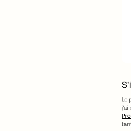
S'
Le 
j'a
Pro
tan