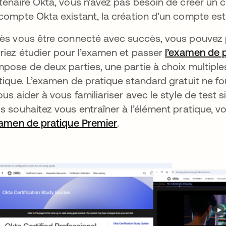
tenaire Okta, vous n'avez pas besoin de créer un c
compte Okta existant, la création d'un compte est
ès vous être connecté avec succès, vous pouvez pl
riez étudier pour l’examen et passer
l’examen de 
pose de deux parties, une partie à choix multiple
tique. L’examen de pratique standard gratuit ne f
ous aider à vous familiariser avec le style de test 
s souhaitez vous entraîner à l’élément pratique, 
xamen de pratique Premier
s’ouvre dans un nouvel 
.