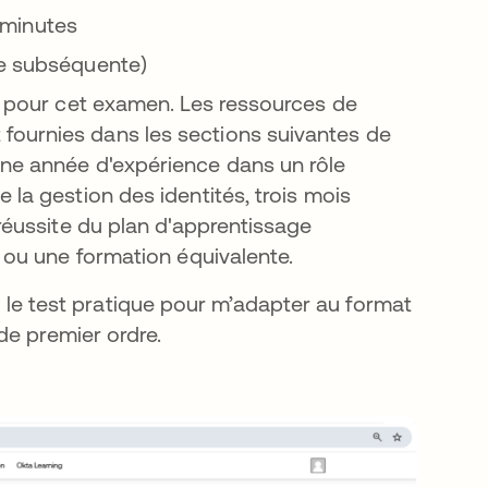
0 minutes
se subséquente)
on pour cet examen. Les ressources de
fournies dans les sections suivantes de
une année d'expérience dans un rôle
 la gestion des identités, trois mois
 réussite du plan d'apprentissage
s’ouvre dans un nouvel onglet
ou une formation équivalente.
sé le test pratique pour m’adapter au format
de premier ordre.