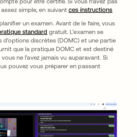
ompte pour être certifié. Si vous n'avez pas
 assez simple, en suivant
ces instructions
s’ouvre 
anifier un examen. Avant de le faire, vous
pratique standard
s’ouvre dans un nouvel onglet
gratuit. L’examen se
s d’options discrètes (DOMC) et une partie
ournit que la pratique DOMC et est destiné
si vous ne l’avez jamais vu auparavant. Si
vous pouvez vous préparer en passant
onglet