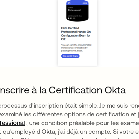
inscrire à la Certification Okta
processus d'inscription était simple. Je me suis re
i examiné les différentes options de certification et 
fessional
s’ouvre dans un nouvel onglet
, une condition préalable pour les exame
t qu'employé d'Okta, j'ai déjà un compte. Si votre e