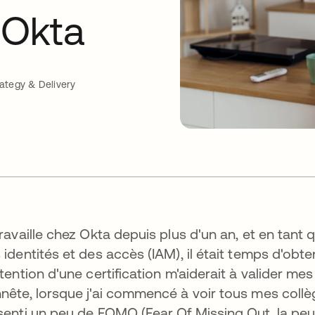
 Okta
ategy & Delivery
travaille chez Okta depuis plus d'un an, et en tant 
 identités et des accès (IAM), il était temps d'obte
btention d'une certification m'aiderait à valider me
nête, lorsque j'ai commencé à voir tous mes collègue
senti un peu de FOMO (Fear Of Missing Out, la pe