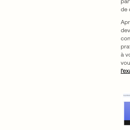
par
de 
Apr
dev
com
pra
à v
vou
l’e