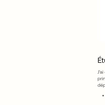
Ét
J'a
pri
dép