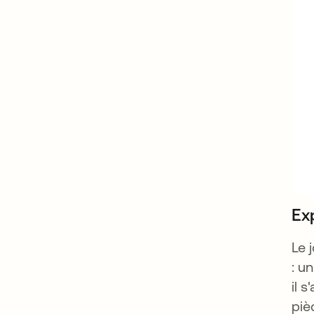
Ex
Le 
: u
il 
piè