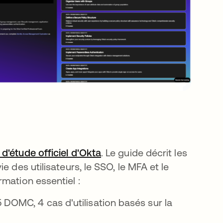
 d'étude officiel d'Okta
s’ouvre dans un nouvel ong
. Le guide décrit les
 des utilisateurs, le SSO, le MFA et le
mation essentiel :
5 DOMC, 4 cas d'utilisation basés sur la