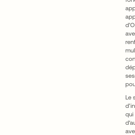
app
app
d’O
ave
ren
mul
con
dép
ses
pou
Le 
d’i
qui
d‘a
ave