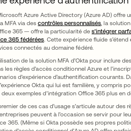
e expérience d’authentification 
Microsoft Azure Active Directory (Azure AD) offre 
la MFA via des
contrôles personnalisés
, la soluti
ffice 365 — offre la particularité de
s’intégrer par
ice 365 fédérées
. Cette expérience fluide s’étend
vices connectés au domaine fédéré.
tilisation de la solution MFA d’Okta pour inclure d
s les règles d’accès conditionnel Azure et l’inscr
narios d’expérience d’authentification courants. Dan
l’expérience Okta qui lui est familière, y compris po
 deux exemples d’intégration Office 365 plus en dé
premier de ces cas d’usage s’articule autour des r
 entreprises peuvent à l’occasion se servir pour leu
ice 365. (Même si Okta possède ses propres politiq
ction d’accès conditionnel d’Azure AD offre parfois