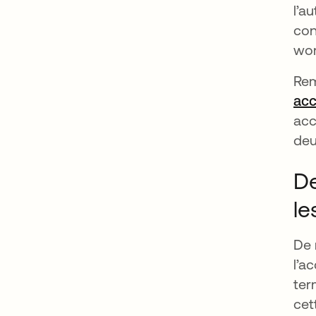
l’a
con
wor
Rem
acc
acc
deu
De
le
De 
l’a
ter
cet