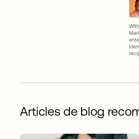
With
Mark
ente
Iden
reci
Articles de blog re