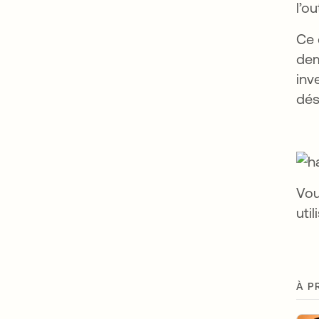
l’o
Ce 
dem
inv
dés
Vou
uti
À P