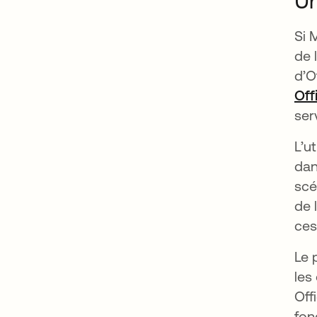
Un
Si 
de 
d’O
Off
ser
L’u
dan
scé
de 
ces
Le 
les
Off
fon