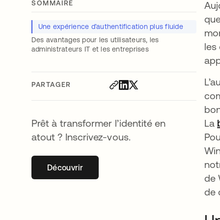
SOMMAIRE
Auj
que
Une expérience d’authentification plus fluide
mon
Des avantages pour les utilisateurs, les
les
administrateurs IT et les entreprises
app
L’a
PARTAGER
co
bon
Prêt à transformer l’identité en
La
atout ? Inscrivez-vous.
Pou
Win
not
Découvrir
s’ouvre dans un nouvel onglet
de 
de 