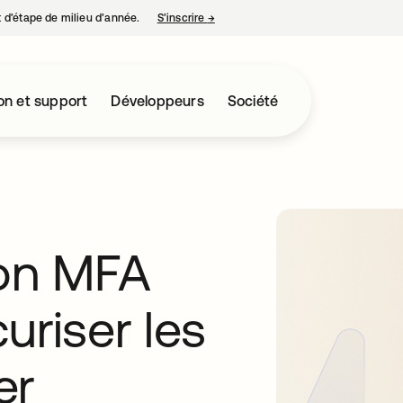
nt d’étape de milieu d’année.
S’inscrire
→
s’ouvre dans un nouvel onglet
on et support
Développeurs
Société
tion MFA
uriser les
er