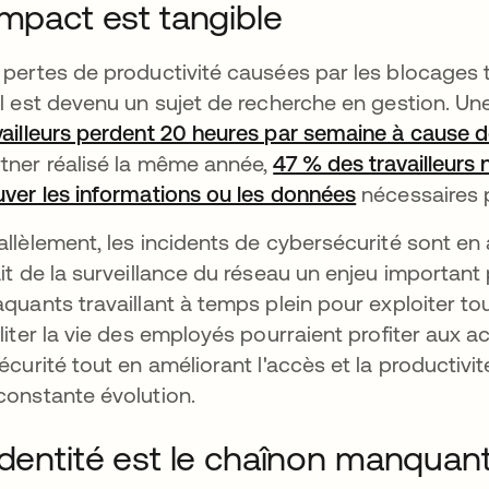
impact est tangible
 pertes de productivité causées par les blocages 
il est devenu un sujet de recherche en gestion. U
vailleurs perdent 20 heures par semaine à cause
tner réalisé la même année,
47 % des travailleurs
uver les informations ou les données
s’ouvre dans 
nécessaires p
allèlement, les incidents de cybersécurité sont en
ait de la surveillance du réseau un enjeu important
aquants travaillant à temps plein pour exploiter tou
iliter la vie des employés pourraient profiter aux ac
sécurité tout en améliorant l'accès et la producti
constante évolution.
identité est le chaînon manquan