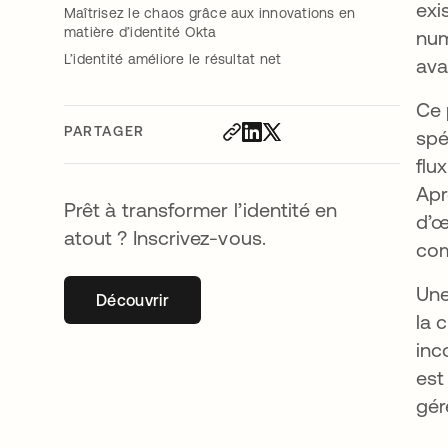
exi
Maîtrisez le chaos grâce aux innovations en
matière d’identité Okta
num
L’identité améliore le résultat net
ava
Ce 
PARTAGER
spé
flu
Apr
Prêt à transformer l’identité en
d’œ
atout ? Inscrivez-vous.
com
Une
Découvrir
s’ouvre dans un nouvel onglet
la 
inc
est
gér