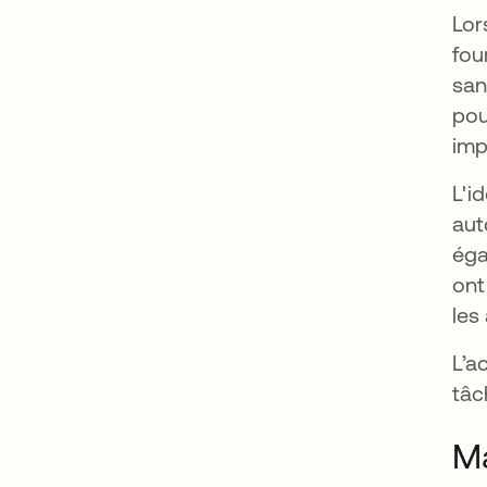
Lor
fou
san
pou
imp
L'i
aut
éga
ont
les
L’a
tâc
Ma