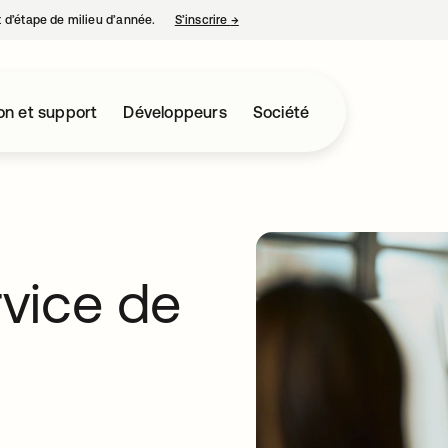
nt d’étape de milieu d’année.
S’inscrire
→
s’ouvre dans un nouvel onglet
on et support
Développeurs
Société
rvice de