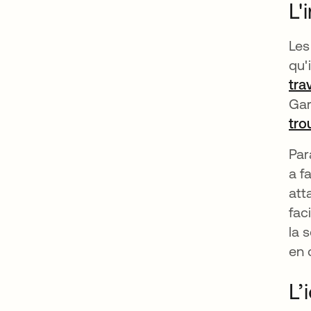
L'
Les
qu'
tra
Gar
tro
Par
a f
att
fac
la 
en 
L’