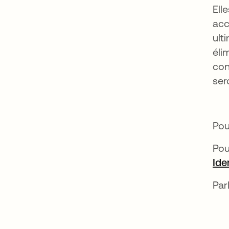
Ell
acc
ult
éli
con
ser
Pou
Pou
Ide
Par