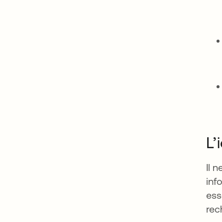
L’
Il 
inf
ess
rec