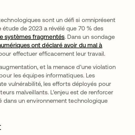
technologiques sont un défi si omniprésent
ne étude de 2023 a révélé que 70 % des
 de systèmes fragmentés
s’ouvre dans un nouvel on
. Dans un sondage
 numériques ont déclaré avoir du mal à
un nouvel onglet
our effectuer efficacement leur travail.
 augmentation, et la menace d'une violation
 pour les équipes informatiques. Les
te vulnérabilité, les efforts déployés pour
teurs malveillants. L'enjeu est de renforcer
vité dans un environnement technologique
t