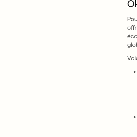
O
Pou
off
éco
glo
Voi