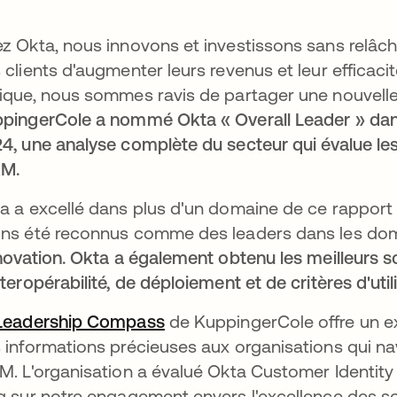
z Okta, nous innovons et investissons sans relâc
 clients d'augmenter leurs revenus et leur efficacit
ique, nous sommes ravis de partager une nouvelle
pingerCole a nommé Okta « Overall Leader » d
4, une analyse complète du secteur qui évalue les
AM.
a a excellé dans plus d'un domaine de ce rapport i
ns été reconnus comme des leaders dans les do
nnovation. Okta a également obtenu les meilleurs s
nteropérabilité, de déploiement et de critères d'util
Leadership Compass
s’ouvre dans un nouvel ongle
de KuppingerCole offre un ex
 informations précieuses aux organisations qui 
M. L'organisation a évalué Okta Customer Identity
g sur notre engagement envers l'excellence des sol