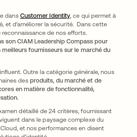
he dans
Customer Identity
s’ouvre dans un nouvel 
, ce qui permet à
é, et d'améliorer la sécurité. Dans cette
 reconnaissance de nos efforts.
ans son CIAM Leadership Compass pour
 meilleurs fournisseurs sur le marché du
nfluent. Outre la catégorie générale, nous
maines des
produits, du marché et de
cores en matière de fonctionnalité,
isation.
t
amen détaillé de 24 critères, fournissant
naviguent dans le paysage complexe du
 Cloud, et nos performances en disent
utions d'identité.