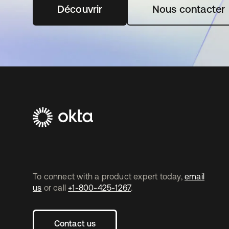
Découvrir
s’ouvre dans un nouvel onglet
Nous contacter
To connect with a product expert today,
email
us
or call
+1-800-425-1267
.
Contact us