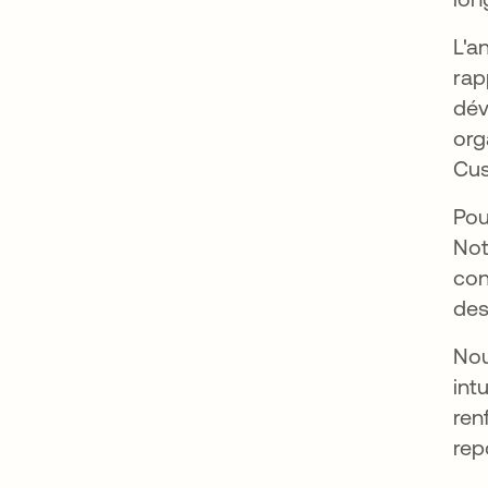
L'a
rap
dév
org
Cus
Pou
Not
con
des
Nou
int
ren
rep