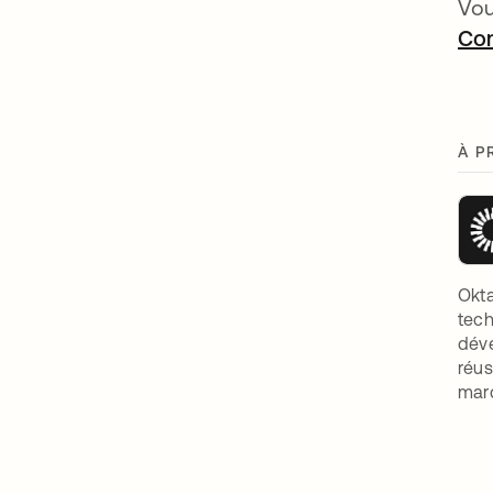
Vou
Com
À P
Okta
tech
déve
réus
marq