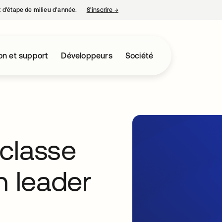
nt d’étape de milieu d’année.
S’inscrire
→
s’ouvre dans un nouvel onglet
on et support
Développeurs
Société
classe
 leader