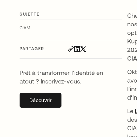
SUJETTE
Che
nos
CIAM
opt
Kup
PARTAGER
202
CI
Okt
Prêt à transformer l’identité en
avo
atout ? Inscrivez-vous.
l'i
d'i
Découvrir
s’ouvre dans un nouvel onglet
Le
des
CIA
lon