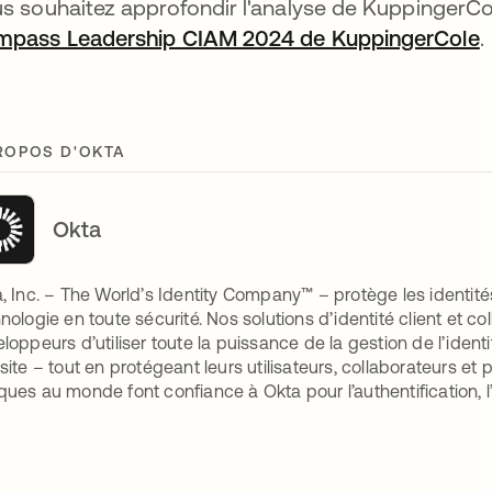
s souhaitez approfondir l'analyse de KuppingerCo
pass Leadership CIAM 2024 de KuppingerCole
s
.
ROPOS D'OKTA
Okta
, Inc. – The World’s Identity Company™ – protège les identités
nologie en toute sécurité. Nos solutions d’identité client et c
loppeurs d’utiliser toute la puissance de la gestion de l’identité
site – tout en protégeant leurs utilisateurs, collaborateurs e
ues au monde font confiance à Okta pour l’authentification, l’