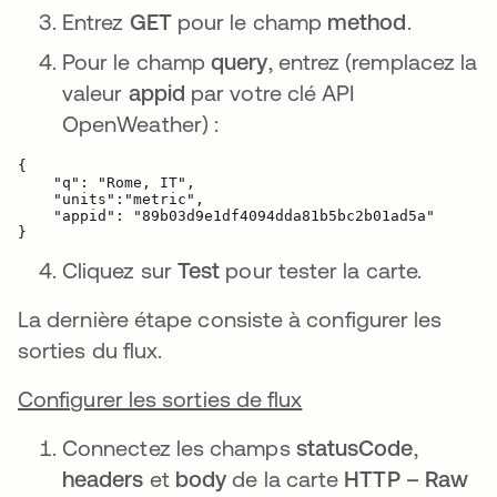
Entrez
GET
pour le champ
method
.
Pour le champ
query
, entrez (remplacez la
valeur
appid
par votre clé API
OpenWeather) :
{

    "q": "Rome, IT",

    "units":"metric",

    "appid": "89b03d9e1df4094dda81b5bc2b01ad5a"

}
Cliquez sur
Test
pour tester la carte.
La dernière étape consiste à configurer les
sorties du flux.
Configurer les sorties de flux
Connectez les champs
statusCode
,
headers
et
body
de la carte
HTTP – Raw