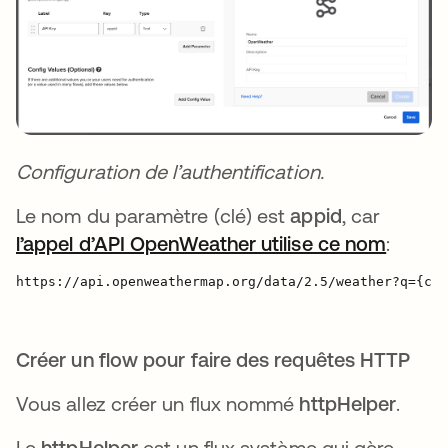
Configuration de l’authentification.
Le nom du paramètre (clé) est
appid
, car
l’appel d’API OpenWeather utilise ce nom
s’ouvr
:
https://api.openweathermap.org/data/2.5/weather?q={cit
Créer un flow pour faire des requêtes HTTP
Vous allez créer un flux nommé
httpHelper
.
Le
httpHelper
est un flux système qui gère