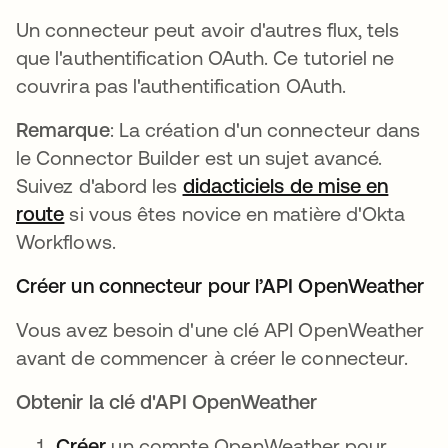
Un connecteur peut avoir d'autres flux, tels
que l'authentification OAuth. Ce tutoriel ne
couvrira pas l'authentification OAuth.
Remarque
: La création d'un connecteur dans
le Connector Builder est un sujet avancé.
Suivez d'abord les
didacticiels de mise en
route
s’ouvre dans un nouvel onglet
si vous êtes novice en matière d'Okta
Workflows.
Créer un connecteur pour l’API OpenWeather
Vous avez besoin d'une clé API OpenWeather
avant de commencer à créer le connecteur.
Obtenir la clé d'API OpenWeather
Créer
s’ouvre dans un nouvel onglet
un compte OpenWeather pour