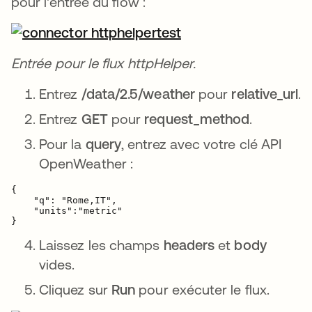
pour l'entrée du flow :
Entrée pour le flux httpHelper.
Entrez
/data/2.5/weather
pour
relative_url
.
Entrez
GET
pour
request_method
.
Pour la
query
, entrez avec votre clé API
OpenWeather :
{

    "q": "Rome,IT",

    "units":"metric"

}
Laissez les champs
headers
et
body
vides.
Cliquez sur
Run
pour exécuter le flux.