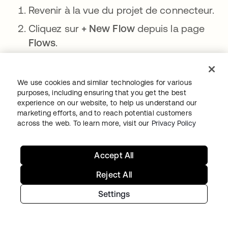
Revenir à la vue du projet de connecteur.
Cliquez sur
+ New Flow
depuis la page
Flows
.
Cliquez sur
Add event
, et sélectionnez
l'événement
Authping
.
We use cookies and similar technologies for various
Pour enregistrer le flux, cliquez sur
Sans
purposes, including ensuring that you get the best
experience on our website, to help us understand our
nom
dans le coin supérieur gauche.
marketing efforts, and to reach potential customers
across the web. To learn more, visit our
Privacy Policy
Entrez
_authping
pour le
Nom
.
Saisissez
Vérification de l’état de la
Accept All
connexion.
pour la description.
Reject All
Cochez l'option
Save all data that passes
through the Flow?
option.
Settings
Cliquez sur
Save
.