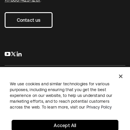
Contact us
s’ouvre dans un nouvel onglet
s’ouvre dans un nouvel onglet
s’ouvre dans un nouvel onglet
We use cookies and similar technologies for various
purposes, including ensuring that you get the best
experience on our website, to help us understand our
Juridique
Politique de confidentialité
marketing efforts, and to reach potential customers
Conditions d’utilisation du site
Sécurité
Plan du site
across the web. To learn more, visit our
Privacy Policy
Paramètres des cookies
Vos choix en matière de confidentialité
Accept All