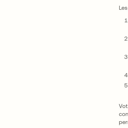
Le
Vot
com
per