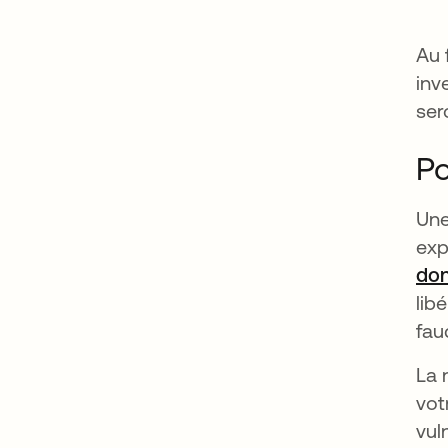
Au 
inv
ser
Po
Une
exp
don
lib
fau
La 
vot
vul