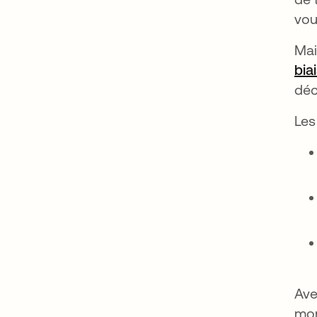
vou
Mai
bia
déc
Les
Ave
mom