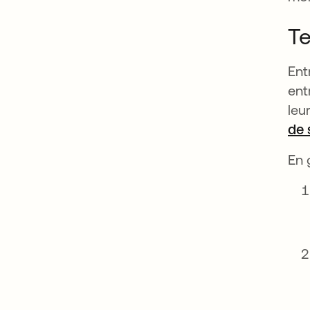
Te
Ent
ent
leu
de 
En 