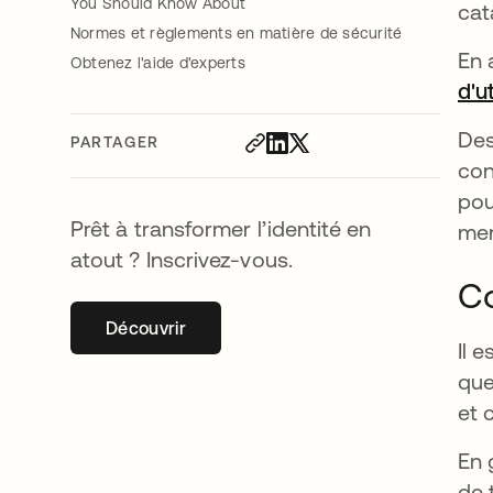
You Should Know About
cat
Normes et règlements en matière de sécurité
En 
Obtenez l'aide d'experts
d'u
Des
PARTAGER
con
pou
Prêt à transformer l’identité en
me
atout ? Inscrivez-vous.
Co
Découvrir
s’ouvre dans un nouvel onglet
Il 
que
et 
En 
de 