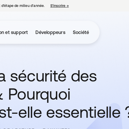
nt d’étape de milieu d’année.
S’inscrire
→
s’ouvre dans un nouvel onglet
on et support
Développeurs
Société
a sécurité des
& Pourquoi
st-elle essentielle 