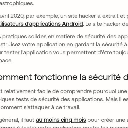
astrophiques.
avril 2020, par exemple, un site hacker a extrait e
tilisateurs d'applications Android
s’ouvre dans un n
. Le site hacker 
 pratiques solides en matière de sécurité des app
struisez votre application en gardant la sécurité à 
r tester l'application vous permettent d'être toujou
nace.
mment fonctionne la sécurité d
est relativement facile de comprendre pourquoi une
lques tests de sécurité des applications. Mais il e
comment s'attaquer à ce travail.
général, il faut
au moins cinq mois
s’ouvre dans un
pour créer une a
temps à tester votre application contre les menaces