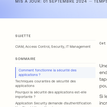
MIS À JOUR: 01 SEPTEMBRE 2024
TEMPS
SUJETTE
Cet
,
,
,
CIAM
Access Control
Security
IT Management
SOMMAIRE
Une
Comment fonctionne la sécurité des
end
applications ?
tap
Techniques courantes de sécurité des
pou
applications
Pourquoi la sécurité des applications est-elle
Si 
importante ?
inc
Application Security demande d'authentification