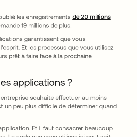
t publié les enregistrements
de 20 millions
ouvel onglet
demande 19 millions de plus.
lications garantissent que vous
l'esprit. Et les processus que vous utilisez
rs prêt à faire face à la prochaine
es applications ?
 entreprise souhaite effectuer au moins
st un peu plus difficile de déterminer quand
 nouvel onglet
pplication. Et il faut consacrer beaucoup
. Le code que vous utilisez ici peut soit