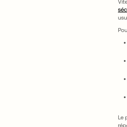
Vit
séc
usu
Pou
Le 
rép