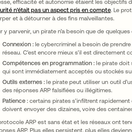
esse, efficacité et autonomie étaient les objecti
urité n’était pas un aspect pris en compte
s’ouvre
. Le pro
rper et à détourner à des fins malveillantes.
r y parvenir, un pirate n’a besoin que de quelques o
Connexion :
le cybercriminel a besoin de prendr
réseau. C’est encore mieux s’il est directement 
Compétences en programmation :
le pirate doi
qui sont immédiatement acceptés ou stockés su
Outils externes :
le pirate peut utiliser un outil
des réponses ARP falsifiées ou illégitimes.
Patience :
certains pirates s’infiltrent rapidemen
doivent envoyer des dizaines, voire des centaines
protocole ARP est sans état et les réseaux ont te
onses ARP. Plus elles persistent, plus elles devi