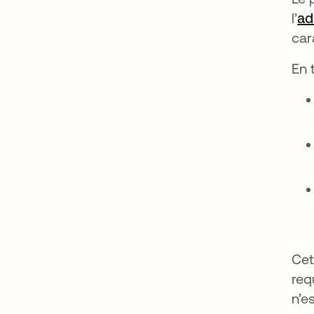
l’
ad
car
En 
Cet
req
n’e