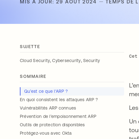
MIS À JOUR: 29 AOÛT 2024
TEMPS DE L
SUJETTE
Cet
,
,
Cloud Security
Cybersecurity
Security
SOMMAIRE
L’e
Qu’est ce que l'ARP ?
mes
En quoi consistent les attaques ARP ?
Les
Vulnérabilités ARP connues
Prévention de l’empoisonnement ARP
Un 
Outils de protection disponibles
tou
Protégez-vous avec Okta
tra