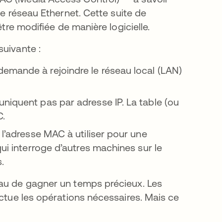
ns un nouvel onglet
e réseau Ethernet. Cette suite de
être modifiée de manière logicielle.
suivante :
emande à rejoindre le réseau local (LAN)
niquent pas par adresse IP. La table (ou
C.
 l’adresse MAC à utiliser pour une
qui interroge d’autres machines sur le
s.
eau de gagner un temps précieux. Les
ectue les opérations nécessaires. Mais ce