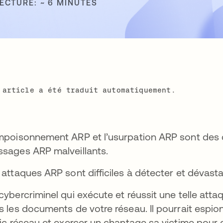
ECTURE: ~ 6 MINUTES
 article a été traduit automatiquement.
mpoisonnement ARP et l’usurpation ARP sont des c
sages ARP malveillants.
 attaques ARP sont difficiles à détecter et dévasta
cybercriminel qui exécute et réussit une telle att
s les documents de votre réseau. Il pourrait espio
fic réseau et exercer un chantage sa victime pour qu