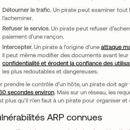
Détourner le trafic.
Un pirate peut examiner tout 
l’acheminer.
Refuser le service.
Un pirate peut refuser d’achemi
paiement d’une rançon.
Intercepter.
Un pirate à l’origine d’une
attaque ma
Il peut même modifier des documents avant leur
confidentialité et érodent la confiance des utilis
les plus redoutables et dangereuses.
r prendre le contrôle d’un hôte, un pirate doit agi
60 secondes environ
s’ouvre dans un nouvel ongle
. Mais sur un réseau, les req
st plus qu’il n’en faut à un pirate pour organiser e
lnérabilités ARP connues