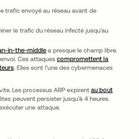
le trafic envoyé au réseau avant de
ner le trafic du réseau infecté jusqu’au
n-in-the-middle
a presque le champ libre.
 envoi. Ces attaques
compromettent la
ateurs
s’ouvre dans un nouvel onglet
. Elles sont l’une des cybermenaces
r vite. Les processus ARP expirent
au bout
t
uêtes peuvent persister jusqu’à 4 heures.
t exécuter une attaque.