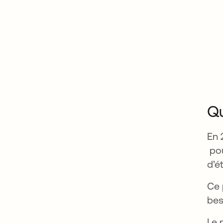
Qu
En 
s’o
pou
d’é
Ce 
bes
Le 