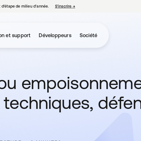
nt d’étape de milieu d’année.
S’inscrire
→
s’ouvre dans un nouvel onglet
on et support
Développeurs
Société
 ou empoisonneme
n, techniques, défe