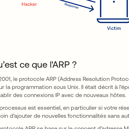
’est ce que l'ARP ?
2001, le protocole ARP (Address Resolution Protoc
uvre dans un nouvel onglet
r la programmation sous Unix. Il était décrit à l
tablir des connexions IP avec de nouveaux hôtes.
processus est essentiel, en particulier si votre r
oin d’ajouter de nouvelles fonctionnalités sans 
protocole ARP se base sur le concept d’adresse 