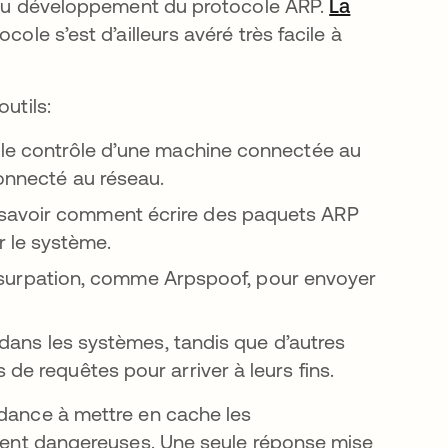
fs du développement du protocole ARP.
La
 dans un nouvel onglet
tocole s’est d’ailleurs avéré très facile à
utils:
e le contrôle d’une machine connectée au
connecté au réseau.
t savoir comment écrire des paquets ARP
r le système.
 d’usurpation, comme Arpspoof, pour envoyer
t dans les systèmes, tandis que d’autres
 de requêtes pour arriver à leurs fins.
ndance à mettre en cache les
ennent dangereuses. Une seule réponse mise