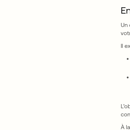
En
Un 
vot
Il 
L’o
com
À l