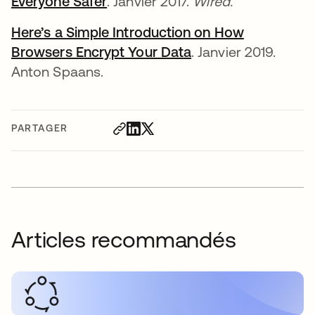
Everyone Safer
s’ouvre dans un nouvel onglet
. Janvier 2017.
Wired.
Here’s a Simple Introduction on How
Browsers Encrypt Your Data
s’ouvre dans un nou
. Janvier 2019.
Anton Spaans.
PARTAGER
Articles recommandés