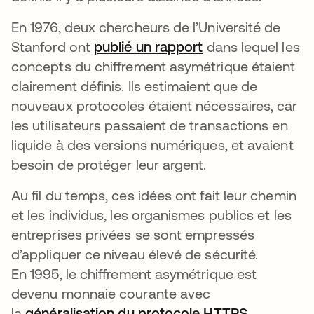
En 1976, deux chercheurs de l’Université de
Stanford ont
publié un rapport
s’ouvre dans un n
dans lequel les
concepts du chiffrement asymétrique étaient
clairement définis. Ils estimaient que de
nouveaux protocoles étaient nécessaires, car
les utilisateurs passaient de transactions en
liquide à des versions numériques, et avaient
besoin de protéger leur argent.
Au fil du temps, ces idées ont fait leur chemin
et les individus, les organismes publics et les
entreprises privées se sont empressés
d’appliquer ce niveau élevé de sécurité.
En 1995, le chiffrement asymétrique est
devenu monnaie courante avec
la
généralisation du protocole HTTPS
s’ouvre da
.