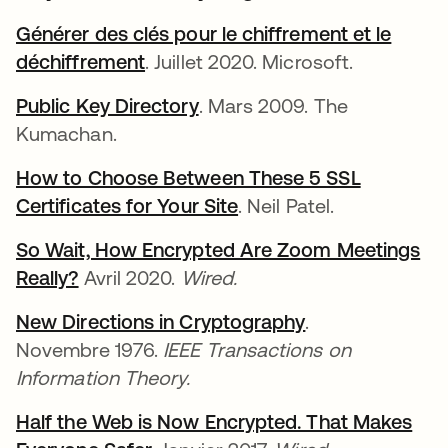
Générer des clés pour le chiffrement et le
déchiffrement
s’ouvre dans un nouvel onglet
. Juillet 2020. Microsoft.
Public Key Directory
s’ouvre dans un nouvel ong
. Mars 2009. The
Kumachan.
How to Choose Between These 5 SSL
Certificates for Your Site
s’ouvre dans un nouvel
. Neil Patel.
So Wait, How Encrypted Are Zoom Meetings
Really?
s’ouvre dans un nouvel onglet
Avril 2020.
Wired.
New Directions in Cryptography
s’ouvre dans un
.
Novembre 1976.
IEEE Transactions on
Information Theory.
Half the Web is Now Encrypted. That Makes