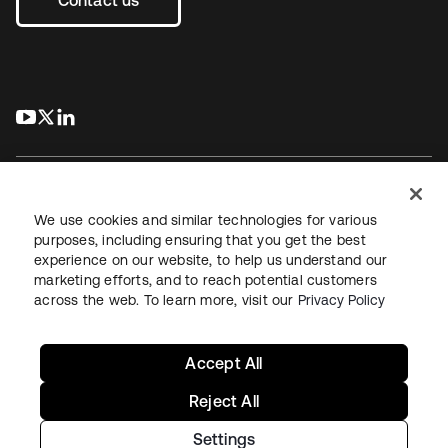
Contact us
s’ouvre dans un nouvel onglet
s’ouvre dans un nouvel onglet
s’ouvre dans un nouvel onglet
We use cookies and similar technologies for various
purposes, including ensuring that you get the best
experience on our website, to help us understand our
Juridique
Politique de confidentialité
marketing efforts, and to reach potential customers
Conditions d’utilisation du site
Sécurité
Plan du site
across the web. To learn more, visit our
Privacy Policy
Paramètres des cookies
Vos choix en matière de confidentialité
Accept All
Reject All
Settings