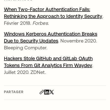
When Two-Factor Authentication Fails:
Rethinking the Approach to Identity Security
s’o
.
Février 2018.
Forbes
.
Windows Kerberos Authentication Breaks
Due to Security Updates
s’ouvre dans un nouvel
. Novembre 2020.
Bleeping Computer.
Hackers Stole GitHub and GitLab OAuth
Tokens From Git Analytics Firm Waydev
s’ouvre
.
Juillet 2020. ZDNet.
PARTAGER