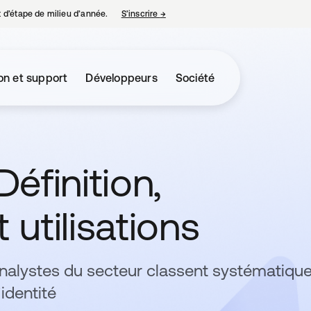
nt d’étape de milieu d’année.
S’inscrire
→
s’ouvre dans un nouvel onglet
on et support
Développeurs
Société
Définition,
 utilisations
analystes du secteur classent systématiq
identité