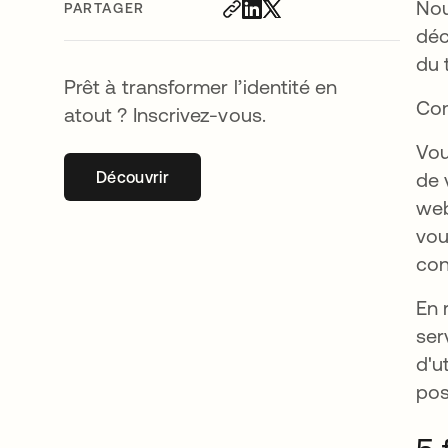
Nou
PARTAGER
déc
du 
Prêt à transformer l’identité en
Co
atout ? Inscrivez-vous.
Vou
Découvrir
s’ouvre dans un nouvel onglet
de 
web
vou
con
En 
ser
d'u
pos