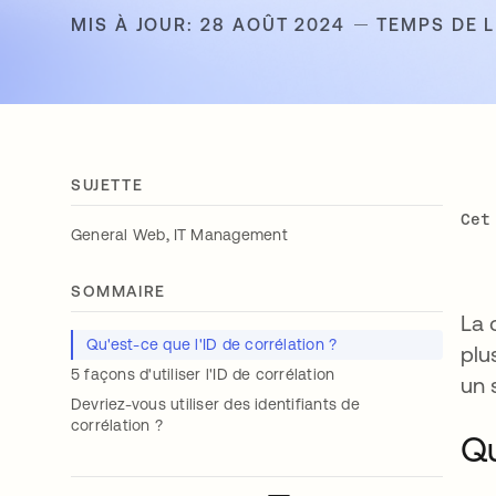
MIS À JOUR: 28 AOÛT 2024
TEMPS DE L
SUJETTE
Cet
,
General Web
IT Management
SOMMAIRE
La 
Qu'est-ce que l'ID de corrélation ?
plu
5 façons d'utiliser l'ID de corrélation
un 
Devriez-vous utiliser des identifiants de
corrélation ?
Qu