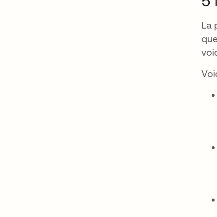
5 
La 
que
voi
Voi