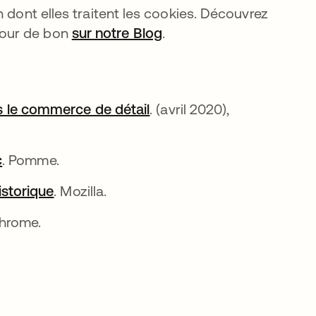
 dont elles traitent les cookies. Découvrez
pour de bon
sur notre Blog
.
ns le commerce de détail
s’ouvre dans un nouvel on
. (avril 2020),
c
s’ouvre dans un nouvel onglet
. Pomme.
historique
s’ouvre dans un nouvel onglet
. Mozilla.
ns un nouvel onglet
Chrome.