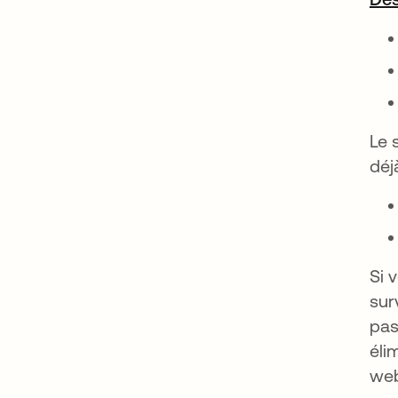
Le 
déj
Si 
sur
pas
éli
web