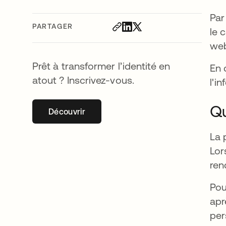
Par
PARTAGER
le 
web
Prêt à transformer l’identité en
En 
atout ? Inscrivez-vous.
l'i
Qu
Découvrir
s’ouvre dans un nouvel onglet
La 
Lor
ren
Pou
apr
per