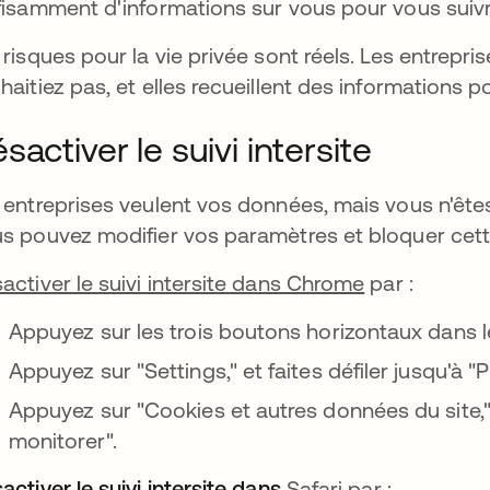
fisamment d'informations sur vous pour vous suiv
 risques pour la vie privée sont réels. Les entrepr
haitiez pas, et elles recueillent des informations p
sactiver le suivi intersite
 entreprises veulent vos données, mais vous n'ête
s pouvez modifier vos paramètres et bloquer cette
activer le suivi intersite dans Chrome
par :
Appuyez sur les trois boutons horizontaux dans le
Appuyez sur "Settings," et faites défiler jusqu'à "
Appuyez sur "Cookies et autres données du site,"
monitorer".
activer le suivi intersite dans
s’ouvre dans un nouv
Safari par :