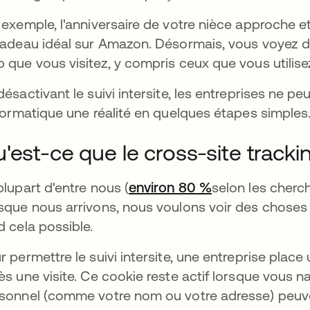
 exemple, l'anniversaire de votre nièce approche et
cadeau idéal sur Amazon. Désormais, vous voyez des
 que vous visitez, y compris ceux que vous utilisez
désactivant le suivi intersite, les entreprises ne p
nformatique une réalité en quelques étapes simples
'est-ce que le cross-site tracki
plupart d'entre nous (
environ 80 %
s’ouvre dans un
selon les cherch
sque nous arrivons, nous voulons voir des choses q
d cela possible.
r permettre le suivi intersite, une entreprise plac
ès une visite. Ce cookie reste actif lorsque vous 
sonnel (comme votre nom ou votre adresse) peuven