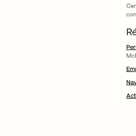
Cer
com
Ré
Per
Mc
Emp
Nav
Act