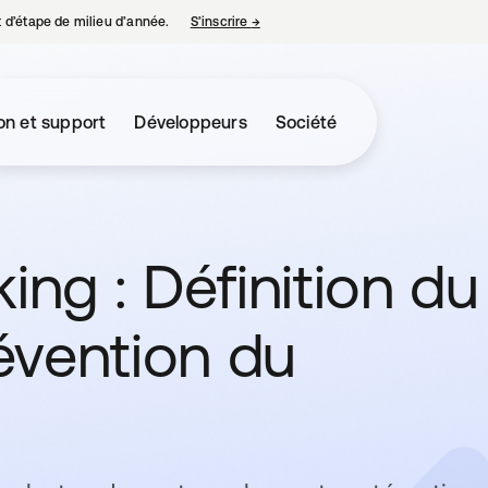
nt d’étape de milieu d’année.
S’inscrire
→
s’ouvre dans un nouvel onglet
on et support
Développeurs
Société
ing : Définition du
révention du