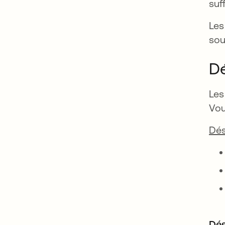
suf
Les
sou
Dé
Les
Vou
Dés
Dés