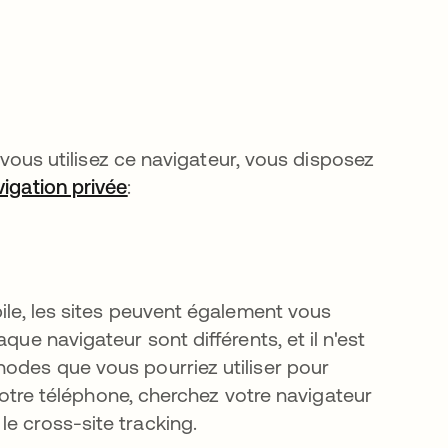
i vous utilisez ce navigateur, vous disposez
vigation privée
s’ouvre dans un nouvel onglet
:
bile, les sites peuvent également vous
que navigateur sont différents, et il n'est
hodes que vous pourriez utiliser pour
r votre téléphone, cherchez votre navigateur
e cross-site tracking.