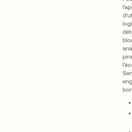
l’a
d’u
log
dét
blo
ana
pir
l’é
Sen
eng
bon