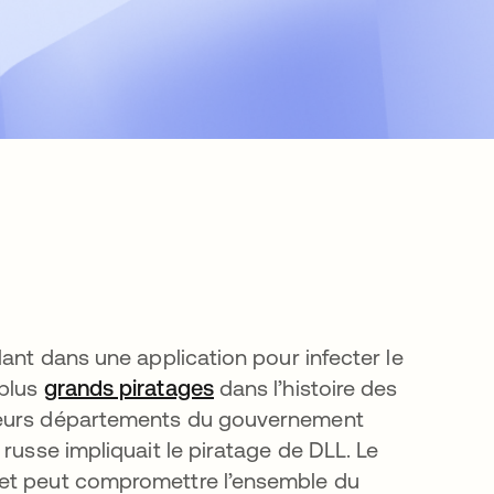
lant dans une application pour infecter le
 plus
grands piratages
s’ouvre dans un nouvel ongl
dans l’histoire des
sieurs départements du gouvernement
russe impliquait le piratage de DLL. Le
 et peut compromettre l’ensemble du