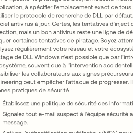
pplication, à spécifier l’emplacement exact de tou
tiliser le protocole de recherche de DLL par défaut
iciel antivirus à jour. Certes, les tentatives d’inje
ection, mais un bon antivirus reste une ligne de d
quer certaines tentatives de piratage. Soyez attenti
lysez régulièrement votre réseau et votre écosystèm
atage de DLL Windows n’est possible que par l’intr
cosystème, souvent due à l’intervention accidentel
sibiliser les collaborateurs aux signes précurseur
ineering peut empêcher l’attaque de progresser. I
nes pratiques de sécurité :
Établissez une politique de sécurité des informati
Signalez tout e-mail suspect à l’équipe sécurité av
message.
Activez l’authentification multifacteur (MFA) pour