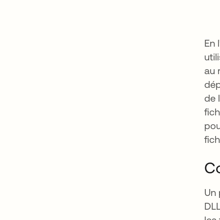
En 
uti
au 
dép
de 
fic
pou
fic
Co
Un 
DLL
les