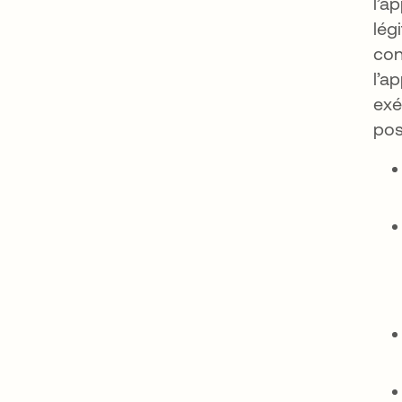
l’a
lég
con
l’a
exé
pos