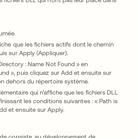
s un nouvel onglet
sumée.
fiche que les fichiers actifs dont le chemin
uis sur Apply (Appliquer).
« Directory : Name Not Found » en
und », puis cliquez sur Add et ensuite sur
 en dehors du répertoire système.
lémentaire qui n’affiche que les fichiers DLL
inissant les conditions suivantes : « Path is
dd et ensuite sur Apply.
ode consiste, au développement de