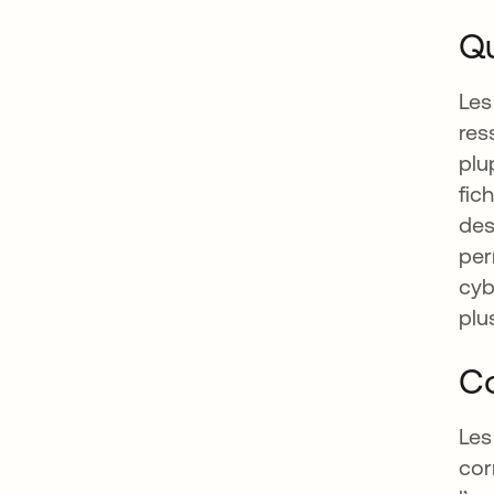
Qu
Les
res
plu
fic
des
per
cyb
plu
Co
Les
cor