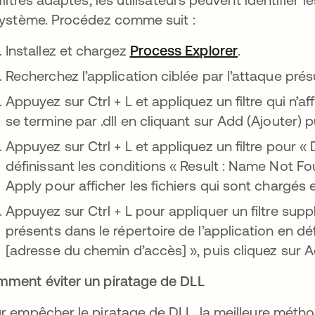
système. Procédez comme suit :
Installez et chargez
Process Explorer
s’ouvre dan
.
Recherchez l’application ciblée par l’attaque pré
Appuyez sur Ctrl + L et appliquez un filtre qui n’af
se termine par .dll en cliquant sur Add (Ajouter) p
Appuyez sur Ctrl + L et appliquez un filtre pour 
définissant les conditions « Result : Name Not Fo
Apply pour afficher les fichiers qui sont chargés
Appuyez sur Ctrl + L pour appliquer un filtre supp
présents dans le répertoire de l’application en déf
[adresse du chemin d’accès] », puis cliquez sur A
ment éviter un piratage de DLL
r empêcher le piratage de DLL, la meilleure méth