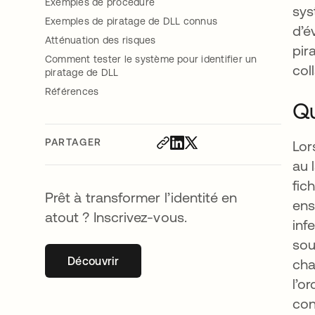
Exemples de procédure
sys
Exemples de piratage de DLL connus
d’é
Atténuation des risques
pir
Comment tester le système pour identifier un
col
piratage de DLL
Références
Qu
PARTAGER
Lor
au 
fic
Prêt à transformer l’identité en
ens
atout ? Inscrivez-vous.
inf
sou
Découvrir
s’ouvre dans un nouvel onglet
cha
l’o
con