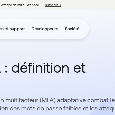
nt d’étape de milieu d’année.
S’inscrire
→
s’ouvre dans un nouvel onglet
on et support
Développeurs
Société
: définition et
n multifacteur (MFA) adaptative combat l
on des mots de passe faibles et les attaq