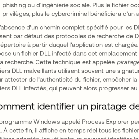
phishing ou d’ingénierie sociale. Plus le fichier
privilèges, plus le cybercriminel bénéficiera d’u
l’absence d’un chemin complet spécifié pour les 
lisent par défaut des protocoles de recherche de 
répertoire à partir duquel l’application est chargée
ose un fichier DLL infecté dans cet emplacement q
la recherche. Cette technique est appelée
piratag
hiers DLL malveillants utilisent souvent une signatu
r attester de l’authenticité du fichier, empêcher la
hiers DLL infectés, qui peuvent alors progresser au 
mment identifier un piratage d
programme Windows appelé Process Explorer peut i
. À cette fin, il affiche en temps réel tous les fi
 filtres adaptés, les utilisateurs peuvent identifier 