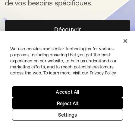
de vos besoins spécifiques.
Découvrir
s’ouvre dans un nouvel o
Nous contacter
We use cookies and similar technologies for various
purposes, including ensuring that you get the best
experience on our website, to help us understand our
marketing efforts, and to reach potential customers
across the web. To learn more, visit our
Privacy Policy
Accept All
Premiers pas avec Okta
Reject All
Settings
Okta Platform
Auth0 Platform
Tarifs