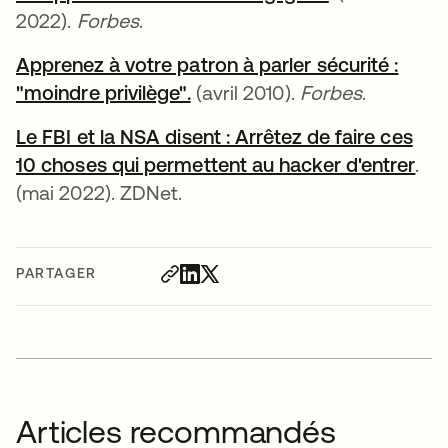
2022).
Forbes
.
Apprenez à votre patron à parler sécurité :
"moindre privilège".
s’ouvre dans un nouvel ongl
(avril 2010).
Forbes
.
Le FBI et la NSA disent : Arrêtez de faire ces
10 choses qui permettent au hacker d'entrer
s’o
.
(mai 2022). ZDNet.
PARTAGER
Articles recommandés