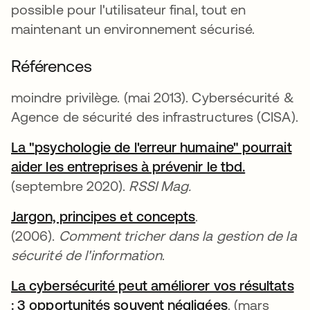
possible pour l'utilisateur final, tout en
maintenant un environnement sécurisé.
Références
moindre privilège. (mai 2013). Cybersécurité &
Agence de sécurité des infrastructures (CISA).
La "
psychologie de l'erreur humaine" pourrait
aider les entreprises à prévenir le tbd.
s’ouvre da
(septembre 2020).
RSSI Mag.
Jargon, principes et concepts
s’ouvre dans un n
.
(2006).
Comment tricher dans la gestion de la
sécurité de l'information
.
La cybersécurité peut améliorer vos résultats
: 3 opportunités souvent négligées
s’ouvre dans
. (mars