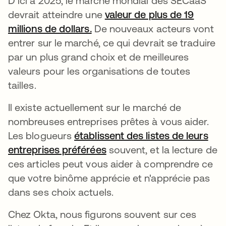
D'ici à 2025, le marché mondial des SECaaS
devrait atteindre une
valeur de plus de 19
millions de dollars.
s’ouvre dans un nouvel ongle
De nouveaux acteurs vont
entrer sur le marché, ce qui devrait se traduire
par un plus grand choix et de meilleures
valeurs pour les organisations de toutes
tailles.
Il existe actuellement sur le marché de
nombreuses entreprises prêtes à vous aider.
Les blogueurs
établissent des listes de leurs
entreprises préférées
s’ouvre dans un nouvel on
souvent, et la lecture de
ces articles peut vous aider à comprendre ce
que votre binôme apprécie et n'apprécie pas
dans ses choix actuels.
Chez Okta, nous figurons souvent sur ces