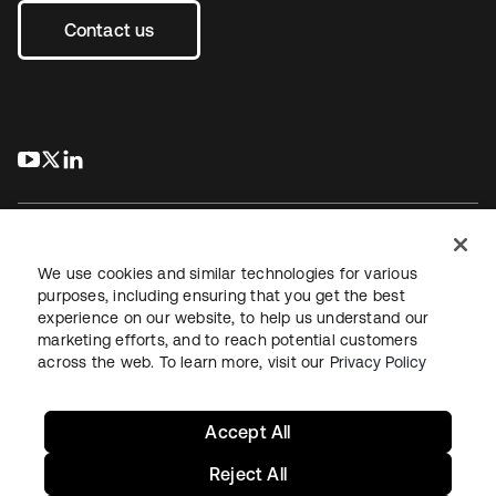
Contact us
s’ouvre dans un nouvel onglet
s’ouvre dans un nouvel onglet
s’ouvre dans un nouvel onglet
We use cookies and similar technologies for various
purposes, including ensuring that you get the best
experience on our website, to help us understand our
Juridique
Politique de confidentialité
marketing efforts, and to reach potential customers
Conditions d’utilisation du site
Sécurité
Plan du site
across the web. To learn more, visit our
Privacy Policy
Paramètres des cookies
Vos choix en matière de confidentialité
Accept All
Reject All