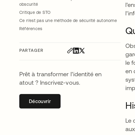
l'e
obscurité
l'i
Critique de STO
Ce n'est pas une méthode de sécurité autonome
Qu
Références
Obs
PARTAGER
gar
le 
en 
Prêt à transformer l’identité en
sys
atout ? Inscrivez-vous.
imp
Découvrir
s’ouvre dans un nouvel onglet
Hi
Le 
aux