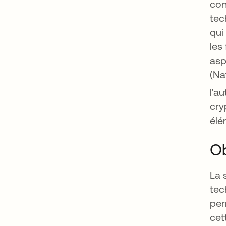
con
tec
qui
les
asp
(Na
l'a
cry
élé
Ob
La 
tec
per
cet