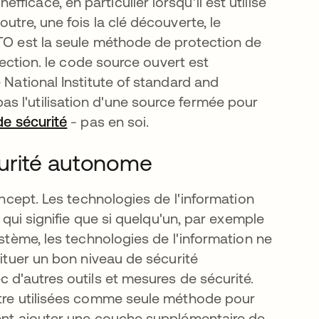
icace, en particulier lorsqu'il est utilisé
utre, une fois la clé découverte, le
STO est la seule méthode de protection de
otection. le code source ouvert est
 National Institute of standard and
s l'utilisation d'une source fermée pour
de sécurité
s’ouvre dans un nouvel onglet
- pas en soi.
urité autonome
oncept. Les technologies de l'information
e qui signifie que si quelqu'un, par exemple
ystème, les technologies de l'information ne
tituer un bon niveau de sécurité
c d'autres outils et mesures de sécurité.
être utilisées comme seule méthode pour
vent ajouter une couche supplémentaire de