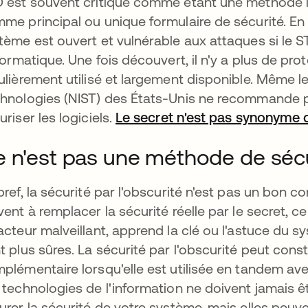
 est souvent critiqué comme étant une méthode ineff
me principal ou unique formulaire de sécurité. En o
tème est ouvert et vulnérable aux attaques si le 
nformatique. Une fois découvert, il n'y a plus de pr
ulièrement utilisé et largement disponible. Même le
hnologies (NIST) des États-Unis ne recommande pa
uriser les logiciels.
Le secret n'est pas synonyme 
 n'est pas une méthode de séc
bref, la sécurité par l'obscurité n'est pas un bon c
vent à remplacer la sécurité réelle par le secret, c
acteur malveillant, apprend la clé ou l'astuce du s
t plus sûres. La sécurité par l'obscurité peut cons
plémentaire lorsqu'elle est utilisée en tandem ave
 technologies de l'information ne doivent jamais 
urer la sécurité de votre système, mais elles peu