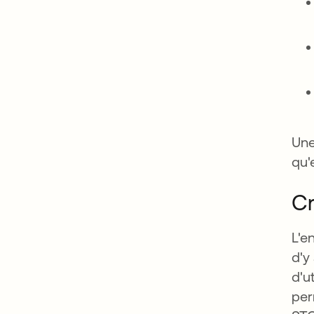
Une
qu'
Cr
L'e
d'y
d'u
per