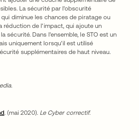
ibles. La sécurité par l'obscurité
 qui diminue les chances de piratage ou
 réduction de l'impact, qui ajoute un
a sécurité. Dans l'ensemble, le STO est un
s uniquement lorsqu'il est utilisé
curité supplémentaires de haut niveau.
el onglet
edia
.
nd
s’ouvre dans un nouvel onglet
. (mai 2020).
Le Cyber correctif
.