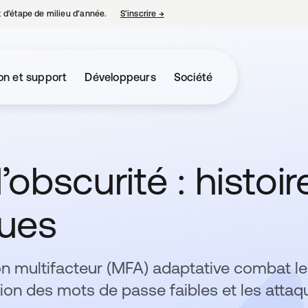
nt d’étape de milieu d’année.
S’inscrire
→
s’ouvre dans un nouvel onglet
on et support
Développeurs
Société
’obscurité : histoir
ques
n multifacteur (MFA) adaptative combat l
on des mots de passe faibles et les attaq