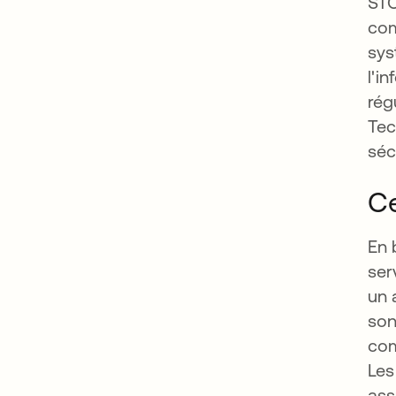
STO
com
sys
l'i
rég
Tec
séc
Ce
En 
ser
un 
son
com
Les
ass