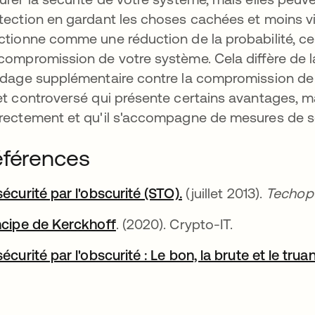
tection en gardant les choses cachées et moins vis
ctionne comme une réduction de la probabilité, ce
compromission de votre système. Cela diffère de la
ndage supplémentaire contre la compromission de l
et controversé qui présente certains avantages, mai
rectement et qu'il s'accompagne de mesures de sé
férences
sécurité par l'obscurité (STO).
s’ouvre dans un nouv
(juillet 2013).
Techop
ncipe de Kerckhoff
s’ouvre dans un nouvel onglet
. (2020). Crypto-IT.
sécurité par l'obscurité : Le bon, la brute et le trua