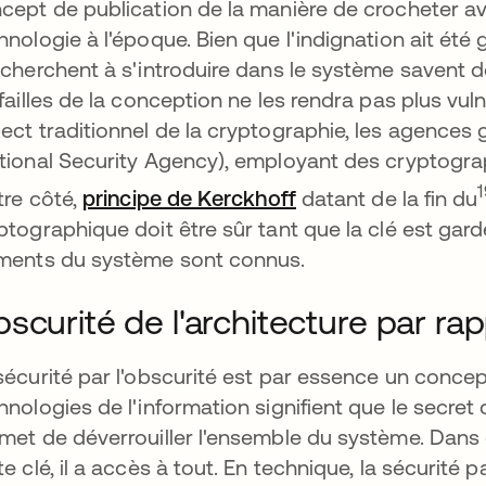
cept de publication de la manière de crocheter av
hnologie à l'époque. Bien que l'indignation ait été 
 cherchent à s'introduire dans le système savent d
 failles de la conception ne les rendra pas plus vu
ect traditionnel de la cryptographie, les agences
tional Security Agency), employant des cryptograph
s’ouvre dans un no
utre côté,
principe de Kerckhoff
datant de la fin du
ptographique doit être sûr tant que la clé est gar
ments du système sont connus.
scurité de l'architecture par ra
sécurité par l'obscurité est par essence un concep
hnologies de l'information signifient que le secret c
met de déverrouiller l'ensemble du système. Dans 
te clé, il a accès à tout. En technique, la sécurité 