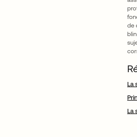
pro
fon
de 
bli
suj
cor
Ré
La 
Pri
La 