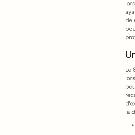
lor
sys
de 
pou
pro
Un
Le 
lor
peu
rec
d'e
là 