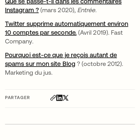
Que se passe-t-il dans les commentaires
Instagram ?
s’ouvre dans un nouvel onglet
(mars 2020),
Entrée
.
Twitter supprime automatiquement environ
10 comptes par seconde.
s’ouvre dans un nouve
(Avril 2019). Fast
Company.
Pourquoi est-ce que je reçois autant de
spams sur mon site Blog
s’ouvre dans un nouvel
? (octobre 2012).
Marketing du jus.
PARTAGER