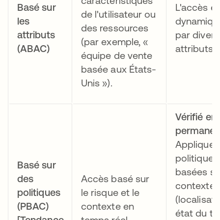
caractéristiques
Basé sur
L'accès es
de l'utilisateur ou
les
dynamique
des ressources
attributs
par divers
(par exemple, «
(ABAC)
attributs.
équipe de vente
basée aux États-
Unis »).
Vérifié en
permanen
Applique 
politiques
Basé sur
basées su
des
Accès basé sur
contexte
politiques
le risque et le
(localisati
(PBAC)
contexte en
état du te
[Tendance
temps réel.