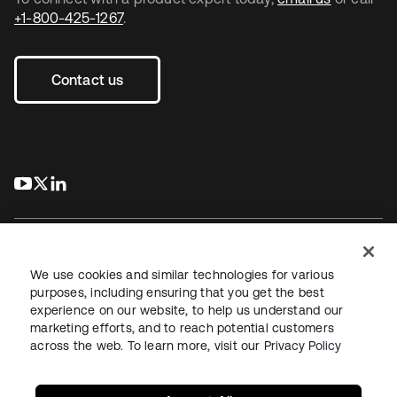
+1-800-425-1267
.
Contact us
s’ouvre dans un nouvel onglet
s’ouvre dans un nouvel onglet
s’ouvre dans un nouvel onglet
We use cookies and similar technologies for various
purposes, including ensuring that you get the best
experience on our website, to help us understand our
Juridique
Politique de confidentialité
marketing efforts, and to reach potential customers
Conditions d’utilisation du site
Sécurité
Plan du site
across the web. To learn more, visit our
Privacy Policy
Paramètres des cookies
Vos choix en matière de confidentialité