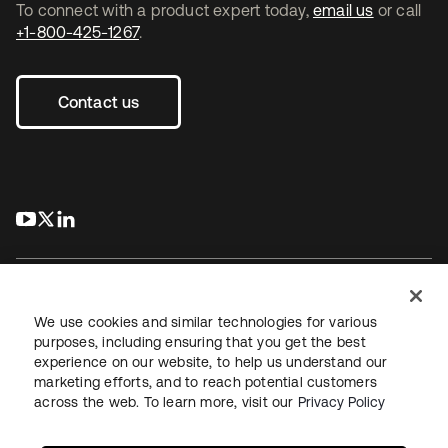
To connect with a product expert today,
email us
or call
+1-800-425-1267
.
Contact us
s’ouvre dans un nouvel onglet
s’ouvre dans un nouvel onglet
s’ouvre dans un nouvel onglet
We use cookies and similar technologies for various
purposes, including ensuring that you get the best
experience on our website, to help us understand our
Juridique
Politique de confidentialité
marketing efforts, and to reach potential customers
Conditions d’utilisation du site
Sécurité
Plan du site
across the web. To learn more, visit our
Privacy Policy
Paramètres des cookies
Vos choix en matière de confidentialité