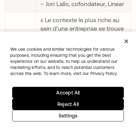
– Jori Lallo, cofondateur, Linear
« Le contexte le plus riche au
sein d’une entreprise se trouve
dans ses échanges : les
décisions, les arguments, le
We use cookies and similar technologies for various
travail en cours. Le serveur
purposes, including ensuring that you get the best
experience on our website, to help us understand our
MCP de Slack donne accès à
marketing efforts, and to reach potential customers
ce contexte aux agents d’IA.
across the web. To learn more, visit our
Privacy Policy
Avec Cross App Access
intégré à MCP, les
Accept All
collaborateurs n’ont plus à s’en
Slack
Reject All
préoccuper : aucune demande
d’autorisation, aucune
Settings
connexion à effectuer serveur
par serveur. Les entreprises