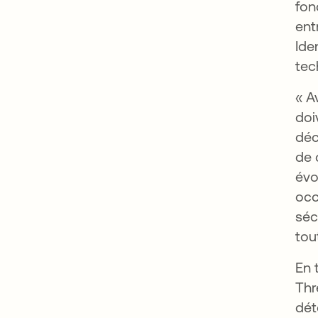
fon
ent
Ide
tec
« A
doi
déc
de 
évo
occ
séc
tou
En 
Thr
dét