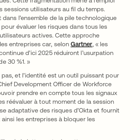
ques. Cette fragmentation mène à l’emploi
 sessions utilisateurs au fil du temps.
 dans l’ensemble de la pile technologique
 pour évaluer les risques dans tous les
utilisateurs actives. Cette approche
s entreprises car, selon
Gartner
s’ouvre dans un 
, « les
ontinue d’ici 2025 réduiront l’usurpation
 de 30 %1. »
s, et l’identité est un outil puissant pour
 Chief Development Officer de Workforce
pouvoir prendre en compte tous les signaux
les réévaluer à tout moment de la session
lyse adaptative des risques d’Okta et fournit
insi les entreprises à bloquer les