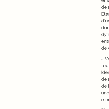
eff
de 
Éta
d’u
dom
dyn
ent
de 
« V
tou
Ide
de 
de 
une
men