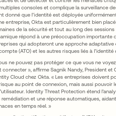
icaces et de détecter et contrer les menaces criti
multiples consoles et complique la surveillance des
nt donné que l’identité est déployée uniformément
ne entreprise, Okta est particulièrement bien placé
aines de la sécurité et tout au long des sessions 
amique répond à une préoccupation importante de
reprises qui adopteront une approche adaptative c
compte (ATO) et les autres risques liés à l’identité
ous ne pouvez pas protéger ce que vous ne voyez pa
t connecter », affirme Sagnik Nandy, President et
ntity Cloud chez Okta. « Les entreprises doivent 
risque au point de connexion, mais aussi pouvoir 
l’utilisateur. Identity Threat Protection étend l’ana
 remédiation et une réponse automatiques, aidant a
aces en temps réel. »