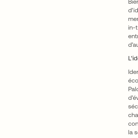
Bie
d’i
men
in-
ent
d’a
L’i
Ide
éco
Pal
d’é
séc
cha
con
la 