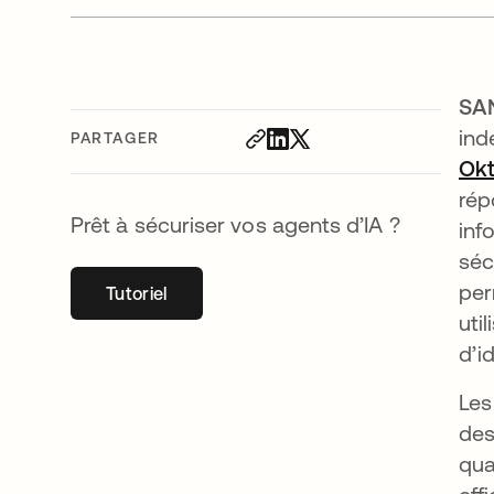
SA
ind
PARTAGER
Okt
rép
Prêt à sécuriser vos agents d’IA ?
inf
séc
per
Tutoriel
s’ouvre dans un nouvel onglet
uti
d’i
Les
des
qua