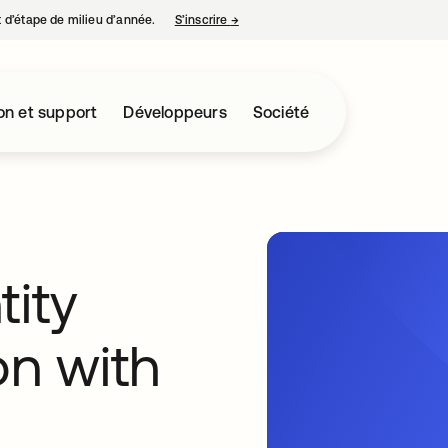
nt d’étape de milieu d’année.
S’inscrire
→
s’ouvre dans un nouvel onglet
on et support
Développeurs
Société
tity
on with