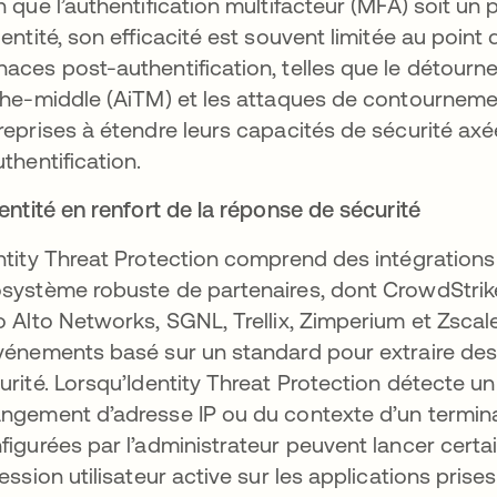
n que l’authentification multifacteur (MFA) soit un p
dentité, son efficacité est souvent limitée au point
aces post-authentification, telles que le détourn
the-middle (AiTM) et les attaques de contourneme
reprises à étendre leurs capacités de sécurité axé
uthentification.
dentité en renfort de la réponse de sécurité
ntity Threat Protection comprend des intégration
système robuste de partenaires, dont CrowdStrike,
o Alto Networks, SGNL, Trellix, Zimperium et Zscale
vénements basé sur un standard pour extraire des
urité. Lorsqu’Identity Threat Protection détecte un
ngement d’adresse IP ou du contexte d’un terminal 
figurées par l’administrateur peuvent lancer certai
session utilisateur active sur les applications prise