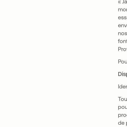
« J
mon
ess
env
nos
fon
Pro
Pou
Dis
Ide
Tou
pou
pro
de 