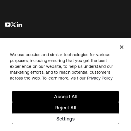
s’ouvre dans un nouvel onglet
s’ouvre dans un nouvel onglet
s’ouvre dans un nouvel onglet
We use cookies and similar technologies for various
purposes, including ensuring that you get the best
experience on our website, to help us understand our
Juridique
Politique de confidentialité
marketing efforts, and to reach potential customers
Conditions d’utilisation du site
Sécurité
Plan du site
across the web. To learn more, visit our
Privacy Policy
Paramètres des cookies
Vos choix en matière de confidentialité
Accept All
Reject All
Settings
Copyright © 2026 Okta. Tous droits réservés.