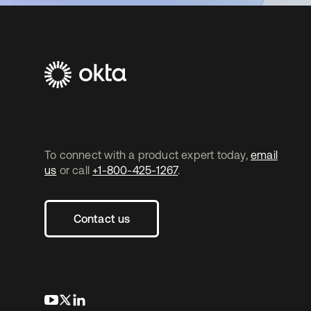
To connect with a product expert today,
email
us
or call
+1-800-425-1267
.
Contact us
s’ouvre dans un nouvel onglet
s’ouvre dans un nouvel onglet
s’ouvre dans un nouvel onglet