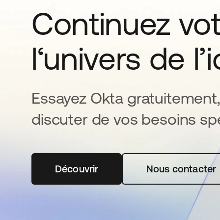
Continuez vo
l‘univers de l’
Essayez Okta gratuitement,
discuter de vos besoins spé
Découvrir
s’ouvre dans un nouvel onglet
Nous contacter