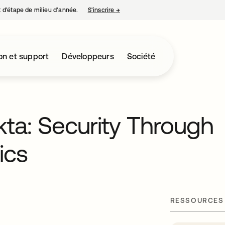
nt d’étape de milieu d’année.
S’inscrire
→
s’ouvre dans un nouvel onglet
on et support
Développeurs
Société
a: Security Through
ics
RESSOURCES