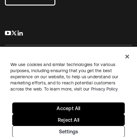
s’ouvre dans un nouvel onglet
s’ouvre dans un nouvel onglet
s’ouvre dans un nouvel onglet
We use cookies and similar technologies for various
purposes, including ensuring that you get the best
experience on our website, to help us understand our
Juridique
Politique de confidentialité
marketing efforts, and to reach potential customers
Conditions d’utilisation du site
Sécurité
Plan du site
across the web. To learn more, visit our
Privacy Policy
Paramètres des cookies
Vos choix en matière de confidentialité
Accept All
Reject All
Settings
Copyright © 2026 Okta. Tous droits réservés.