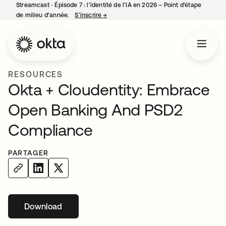
Streamcast ‑ Épisode 7 : l’identité de l’IA en 2026 – Point d’étape
de milieu d’année.
S’inscrire
→
s’ouvre dans un nouvel onglet
RESOURCES
Okta + Cloudentity: Embrace
Open Banking And PSD2
Compliance
PARTAGER
Download
s’ouvre dans un nouvel onglet