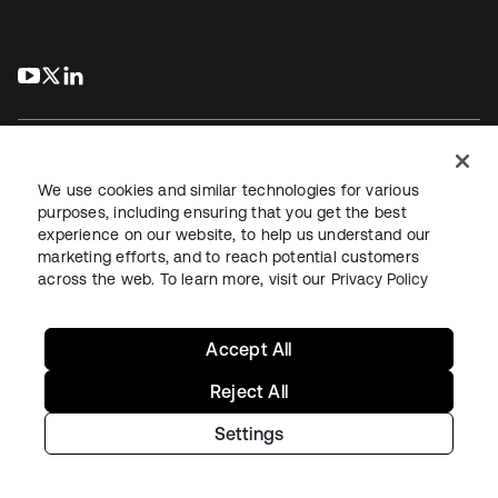
s’ouvre dans un nouvel onglet
s’ouvre dans un nouvel onglet
s’ouvre dans un nouvel onglet
We use cookies and similar technologies for various
purposes, including ensuring that you get the best
experience on our website, to help us understand our
Juridique
Politique de confidentialité
marketing efforts, and to reach potential customers
Conditions d’utilisation du site
Sécurité
Plan du site
across the web. To learn more, visit our
Privacy Policy
Paramètres des cookies
Vos choix en matière de confidentialité
Accept All
Reject All
Settings
Copyright © 2026 Okta. Tous droits réservés.