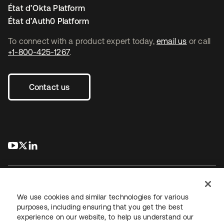
État d’Okta Platform
État d’Auth0 Platform
To connect with a product expert today,
email us
or call
+1-800-425-1267
.
Contact us
s’ouvre dans un nouvel onglet
s’ouvre dans un nouvel onglet
s’ouvre dans un nouvel onglet
We use cookies and similar technologies for various
purposes, including ensuring that you get the best
experience on our website, to help us understand our
Juridique
Politique de confidentialité