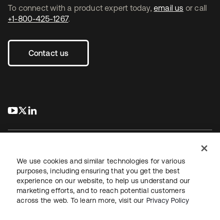
To connect with a product expert today,
email us
or call
+1-800-425-1267
.
Contact us
s’ouvre dans un nouvel onglet
s’ouvre dans un nouvel onglet
s’ouvre dans un nouvel onglet
We use cookies and similar technologies for various
purposes, including ensuring that you get the best
experience on our website, to help us understand our
Juridique
Politique de confidentialité
marketing efforts, and to reach potential customers
Conditions d’utilisation du site
Sécurité
Plan du site
across the web. To learn more, visit our
Privacy Policy
Paramètres des cookies
Vos choix en matière de confidentialité