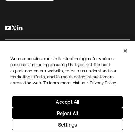
s’ouvre dans un nouvel onglet
s’ouvre dans un nouvel onglet
s’ouvre dans un nouvel onglet
We use cookies and similar technologies for various
purposes, including ensuring that you get the best
experience on our website, to help us understand our
Juridique
Politique de confidentialité
marketing efforts, and to reach potential customers
Conditions d’utilisation du site
Sécurité
Plan du site
across the web. To learn more, visit our
Privacy Policy
Paramètres des cookies
Vos choix en matière de confidentialité
Accept All
Reject All
Settings
Copyright © 2026 Okta. Tous droits réservés.