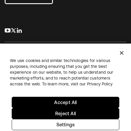
s’ouvre dans un nouvel onglet
s’ouvre dans un nouvel onglet
s’ouvre dans un nouvel onglet
We use cookies and similar technologies for various
purposes, including ensuring that you get the best
experience on our website, to help us understand our
Juridique
Politique de confidentialité
marketing efforts, and to reach potential customers
Conditions d’utilisation du site
Sécurité
Plan du site
across the web. To learn more, visit our
Privacy Policy
Paramètres des cookies
Vos choix en matière de confidentialité
Accept All
Reject All
Settings
Copyright © 2026 Okta. Tous droits réservés.