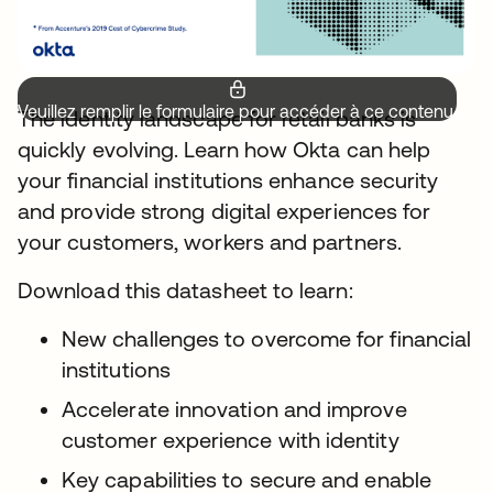
Veuillez remplir le formulaire pour accéder à ce contenu.
The identity landscape for retail banks is
quickly evolving. Learn how Okta can help
your financial institutions enhance security
and provide strong digital experiences for
your customers, workers and partners.
Download this datasheet to learn:
New challenges to overcome for financial
institutions
Accelerate innovation and improve
customer experience with identity
Key capabilities to secure and enable