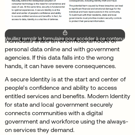
Veuillez remplir le formulaire pour accéder à ce contenu.
Individuals share an enormous amount of
personal data online and with government
agencies. If this data falls into the wrong
hands, it can have severe consequences.
A secure Identity is at the start and center of
people’s confidence and ability to access
entitled services and benefits. Modern Identity
for state and local government securely
connects communities with a digital
government and workforce using the always-
on services they demand.