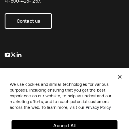
+1-800-425-1267
.
Contact us
s’ouvre dans un nouvel onglet
s’ouvre dans un nouvel onglet
s’ouvre dans un nouvel onglet
We use cookies and similar technologies for various
purposes, including ensuring that you get the best
experience on our website, to help us understand our
Juridique
Politique de confidentialité
marketing efforts, and to reach potential customers
Conditions d’utilisation du site
Sécurité
Plan du site
across the web. To learn more, visit our
Privacy Policy
Paramètres des cookies
Vos choix en matière de confidentialité
Accept All