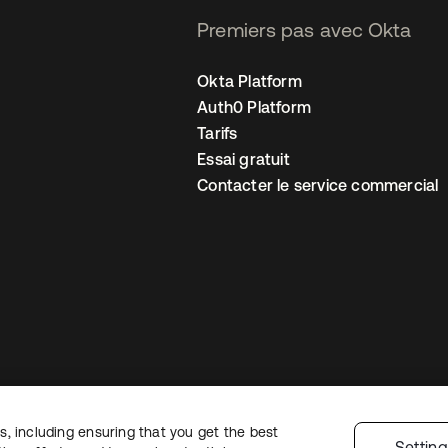
Premiers pas avec Okta
Okta Platform
Auth0 Platform
Tarifs
Essai gratuit
Contacter le service commercial
, including ensuring that you get the best
 confidentialité
Conditions d’utilisation du site
Sécurité
Plan du site
Par
Settin