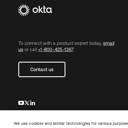
To connect with a product expert today,
email
us
or call
+1-800-425-1267
.
Contact us
s’ouvre dans un nouvel onglet
s’ouvre dans un nouvel onglet
s’ouvre dans un nouvel onglet
We use cookies and similar technologies for various purposes
Copyright © 2026 Okta. Tous droits
Juridique
Politique de