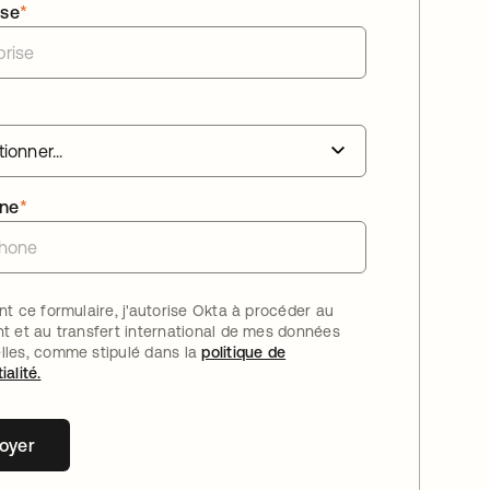
ise
*
one
*
nt ce formulaire, j'autorise Okta à procéder au
nt et au transfert international de mes données
lles, comme stipulé dans la
politique de
ialité.
oyer