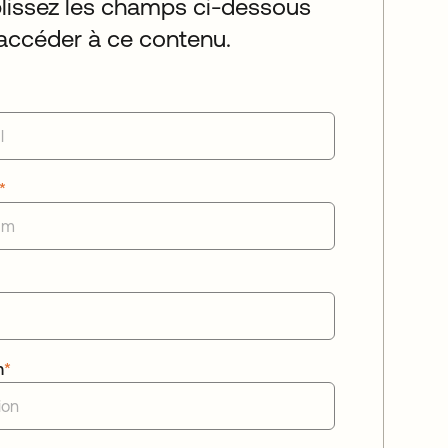
issez les champs ci-dessous
accéder à ce contenu.
*
n
*