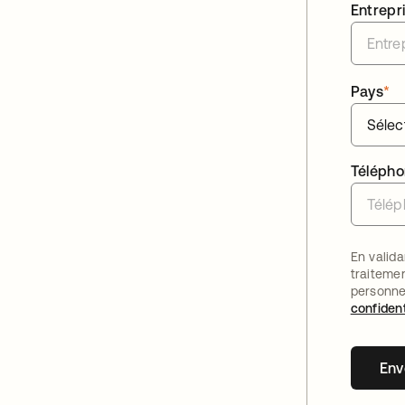
Entrepr
Pays
*
Téléph
En valida
traiteme
personne
confident
Env