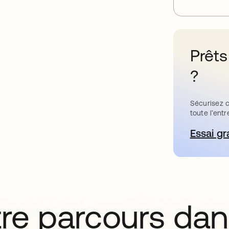
Prêts
?
Sécurisez c
toute l’entr
Essai gr
s’
tre parcours da