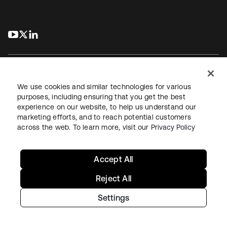
s’ouvre dans un nouvel onglet
s’ouvre dans un nouvel onglet
s’ouvre dans un nouvel onglet
We use cookies and similar technologies for various
purposes, including ensuring that you get the best
experience on our website, to help us understand our
Juridique
Politique de confidentialité
marketing efforts, and to reach potential customers
Conditions d’utilisation du site
Sécurité
Plan du site
across the web. To learn more, visit our
Privacy Policy
Paramètres des cookies
Vos choix en matière de confidentialité
Accept All
Reject All
Settings
Copyright © 2026 Okta. Tous droits réservés.