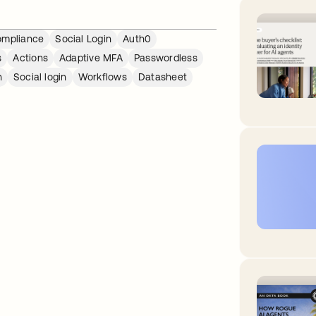
mpliance
Social Login
Auth0
s
Actions
Adaptive MFA
Passwordless
n
Social login
Workflows
Datasheet