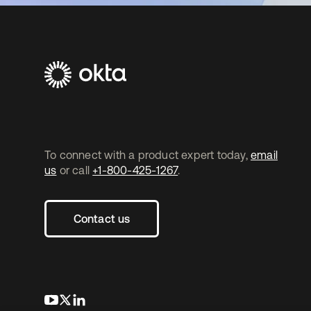
To connect with a product expert today,
email
us
or call
+1-800-425-1267
.
Contact us
s’ouvre dans un nouvel onglet
s’ouvre dans un nouvel onglet
s’ouvre dans un nouvel onglet