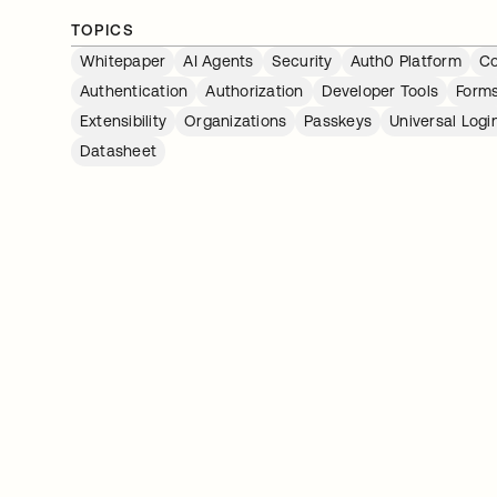
TOPICS
Whitepaper
AI Agents
Security
Auth0 Platform
Co
Authentication
Authorization
Developer Tools
Form
Extensibility
Organizations
Passkeys
Universal Logi
Datasheet