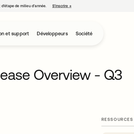
nt d’étape de milieu d’année.
S’inscrire
→
s’ouvre dans un nouvel onglet
on et support
Développeurs
Société
lease Overview - Q3
RESSOURCES