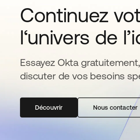
Continuez vo
l‘univers de l’
Essayez Okta gratuitement,
discuter de vos besoins spé
Découvrir
s’ouvre dans un nouvel onglet
Nous contacter