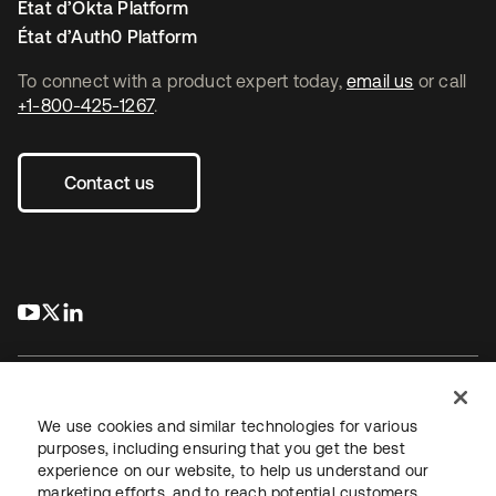
État d’Okta Platform
État d’Auth0 Platform
To connect with a product expert today,
email us
or call
+1-800-425-1267
.
Contact us
s’ouvre dans un nouvel onglet
s’ouvre dans un nouvel onglet
s’ouvre dans un nouvel onglet
We use cookies and similar technologies for various
purposes, including ensuring that you get the best
experience on our website, to help us understand our
Juridique
Politique de confidentialité
marketing efforts, and to reach potential customers