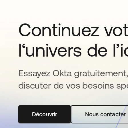
Continuez vo
l‘univers de l’
Essayez Okta gratuitement,
discuter de vos besoins spé
Découvrir
s’ouvre dans un nouvel onglet
Nous contacter