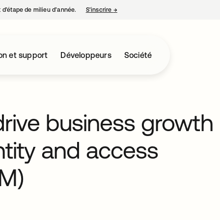
nt d’étape de milieu d’année.
S’inscrire
→
s’ouvre dans un nouvel onglet
on et support
Développeurs
Société
drive business growth
ntity and access
M)