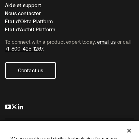
Aide et support
Nous contacter
État d’Okta Platform
État d’Auth0 Platform
To connect with a product expert today,
email us
or call
+1-800-425-1267
.
Contact us
s’ouvre dans un nouvel onglet
s’ouvre dans un nouvel onglet
s’ouvre dans un nouvel onglet
We use cookies and similar technologies for various